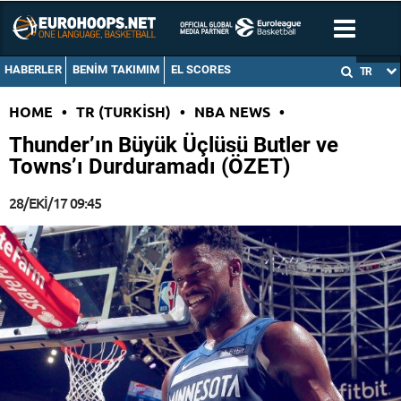
HABERLER
BENIM TAKIMIM
EL SCORES
TR
HOME
•
TR (TURKISH)
•
NBA NEWS
•
Thunder’ın Büyük Üçlüsü Butler ve
Towns’ı Durduramadı (ÖZET)
28/EKI/17 09:45