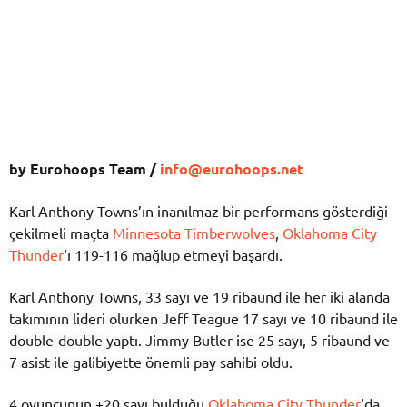
by Eurohoops Team /
info@eurohoops.net
Karl Anthony Towns’ın inanılmaz bir performans gösterdiği
çekilmeli maçta
Minnesota Timberwolves
,
Oklahoma City
Thunder
‘ı 119-116 mağlup etmeyi başardı.
Karl Anthony Towns, 33 sayı ve 19 ribaund ile her iki alanda
takımının lideri olurken Jeff Teague 17 sayı ve 10 ribaund ile
double-double yaptı. Jimmy Butler ise 25 sayı, 5 ribaund ve
7 asist ile galibiyette önemli pay sahibi oldu.
4 oyuncunun +20 sayı bulduğu
Oklahoma City Thunder
‘da