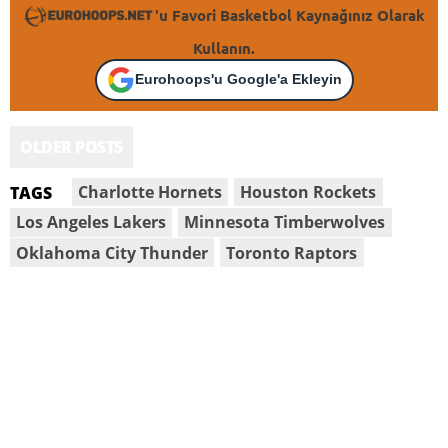
'u Favori Basketbol Kaynağınız Olarak
Kullanın.
Eurohoops'u Google'a Ekleyin
OLDER POSTS
Charlotte Hornets
Houston Rockets
TAGS
Los Angeles Lakers
Minnesota Timberwolves
Oklahoma City Thunder
Toronto Raptors