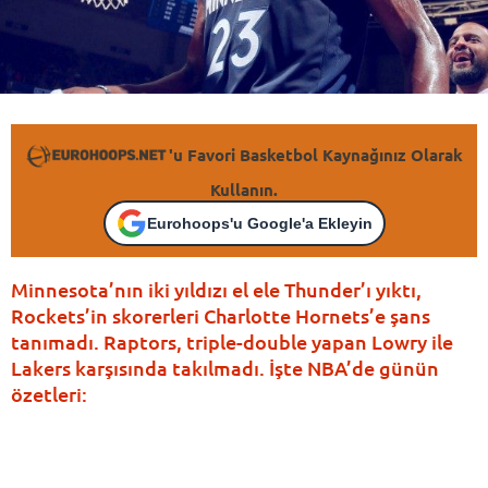
'u Favori Basketbol Kaynağınız Olarak
Kullanın.
Eurohoops'u Google'a Ekleyin
Minnesota’nın iki yıldızı el ele Thunder’ı yıktı,
Rockets’in skorerleri Charlotte Hornets’e şans
tanımadı. Raptors, triple-double yapan Lowry ile
Lakers karşısında takılmadı. İşte NBA’de günün
özetleri: