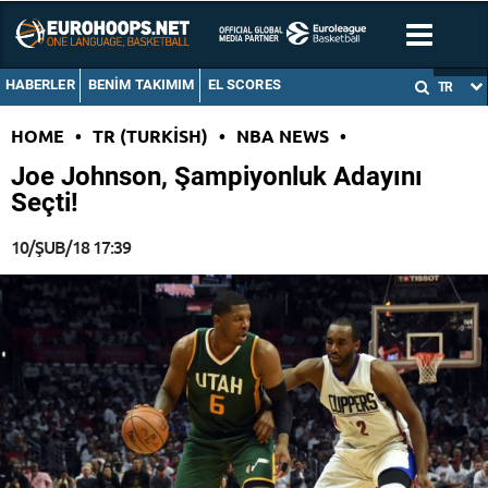
HABERLER
BENIM TAKIMIM
EL SCORES
TR
HOME
•
TR (TURKISH)
•
NBA NEWS
•
Joe Johnson, Şampiyonluk Adayını
Seçti!
10/ŞUB/18 17:39