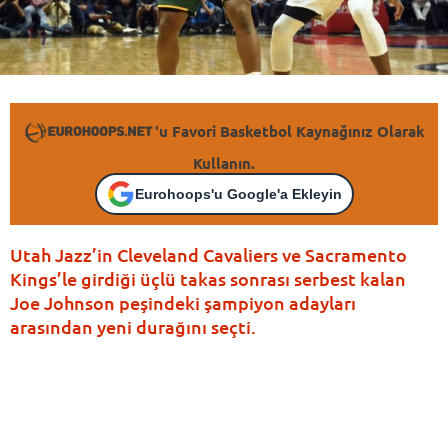
'u Favori Basketbol Kaynağınız Olarak
Kullanın.
Eurohoops'u Google'a Ekleyin
Utah Jazz’in Cleveland Cavaliers ve Sacramento
Kings’le girdiği üçlü takas sonrası serbest kalan
Joe Johnson peşindeki şampiyon adayları
arasından yeni durağını seçti.