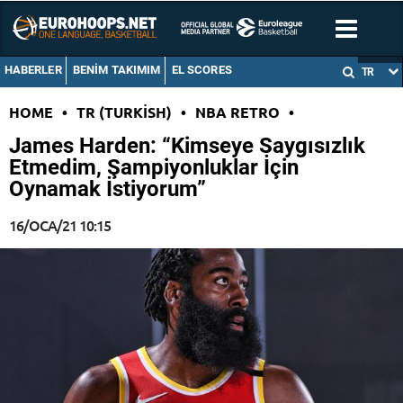
HABERLER
BENIM TAKIMIM
EL SCORES
TR
HOME
•
TR (TURKISH)
•
NBA RETRO
•
James Harden: “Kimseye Saygısızlık
Etmedim, Şampiyonluklar İçin
Oynamak İstiyorum”
16/OCA/21 10:15