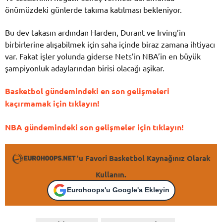
önümüzdeki günlerde takıma katılması bekleniyor.
Bu dev takasın ardından Harden, Durant ve Irving’in
birbirlerine alışabilmek için saha içinde biraz zamana ihtiyacı
var. Fakat işler yolunda giderse Nets’in NBA’in en büyük
şampiyonluk adaylarından birisi olacağı aşikar.
Basketbol gündemindeki en son gelişmeleri
kaçırmamak için tıklayın!
NBA gündemindeki son gelişmeler için tıklayın!
'u Favori Basketbol Kaynağınız Olarak
Kullanın.
Eurohoops'u Google'a Ekleyin