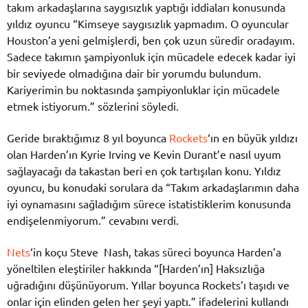
takım arkadaşlarına saygısızlık yaptığı iddiaları konusunda
yıldız oyuncu “Kimseye saygısızlık yapmadım. O oyuncular
Houston’a yeni gelmişlerdi, ben çok uzun süredir oradayım.
Sadece takımın şampiyonluk için mücadele edecek kadar iyi
bir seviyede olmadığına dair bir yorumdu bulundum.
Kariyerimin bu noktasında şampiyonluklar için mücadele
etmek istiyorum.” sözlerini söyledi.
Geride bıraktığımız 8 yıl boyunca
Rockets
‘ın en büyük yıldızı
olan Harden’ın Kyrie Irving ve Kevin Durant’e nasıl uyum
sağlayacağı da takastan beri en çok tartışılan konu. Yıldız
oyuncu, bu konudaki sorulara da “Takım arkadaşlarımın daha
iyi oynamasını sağladığım sürece istatistiklerim konusunda
endişelenmiyorum.” cevabını verdi.
Nets
‘in koçu Steve Nash, takas süreci boyunca Harden’a
yöneltilen eleştiriler hakkında “[Harden’ın] Haksızlığa
uğradığını düşünüyorum. Yıllar boyunca Rockets’ı taşıdı ve
onlar için elinden gelen her şeyi yaptı.” ifadelerini kullandı