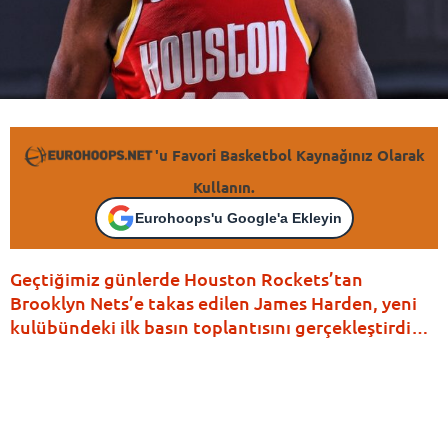
'u Favori Basketbol Kaynağınız Olarak
Kullanın.
Eurohoops'u Google'a Ekleyin
Geçtiğimiz günlerde Houston Rockets’tan
Brooklyn Nets’e takas edilen James Harden, yeni
kulübündeki ilk basın toplantısını gerçekleştirdi…