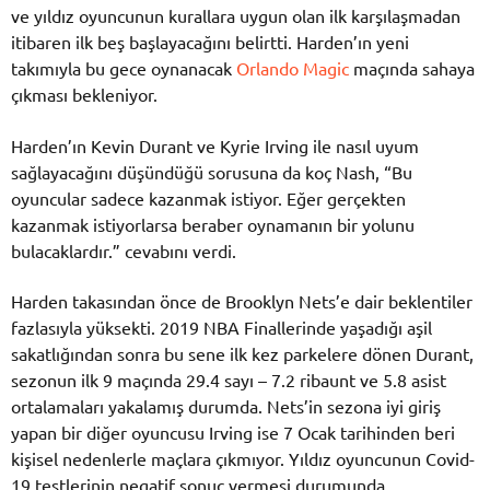
ve yıldız oyuncunun kurallara uygun olan ilk karşılaşmadan
itibaren ilk beş başlayacağını belirtti. Harden’ın yeni
takımıyla bu gece oynanacak
Orlando Magic
maçında sahaya
çıkması bekleniyor.
Harden’ın Kevin Durant ve Kyrie Irving ile nasıl uyum
sağlayacağını düşündüğü sorusuna da koç Nash, “Bu
oyuncular sadece kazanmak istiyor. Eğer gerçekten
kazanmak istiyorlarsa beraber oynamanın bir yolunu
bulacaklardır.” cevabını verdi.
Harden takasından önce de Brooklyn Nets’e dair beklentiler
fazlasıyla yüksekti. 2019 NBA Finallerinde yaşadığı aşil
sakatlığından sonra bu sene ilk kez parkelere dönen Durant,
sezonun ilk 9 maçında 29.4 sayı – 7.2 ribaunt ve 5.8 asist
ortalamaları yakalamış durumda. Nets’in sezona iyi giriş
yapan bir diğer oyuncusu Irving ise 7 Ocak tarihinden beri
kişisel nedenlerle maçlara çıkmıyor. Yıldız oyuncunun Covid-
19 testlerinin negatif sonuç vermesi durumunda