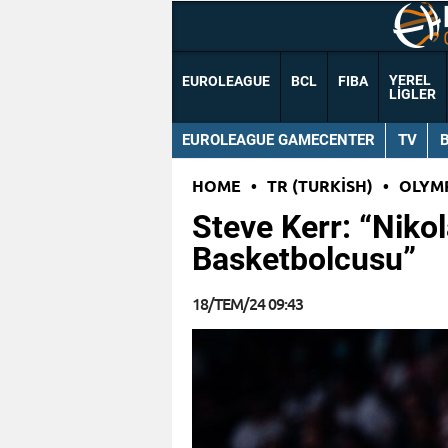
YEREL
EUROLEAGUE
BCL
FIBA
LIGLER
EUROLEAGUE GAMECENTER
TV
HOME
•
TR (TURKISH)
•
OLYM
Steve Kerr: “Nikol
Basketbolcusu”
18/TEM/24 09:43