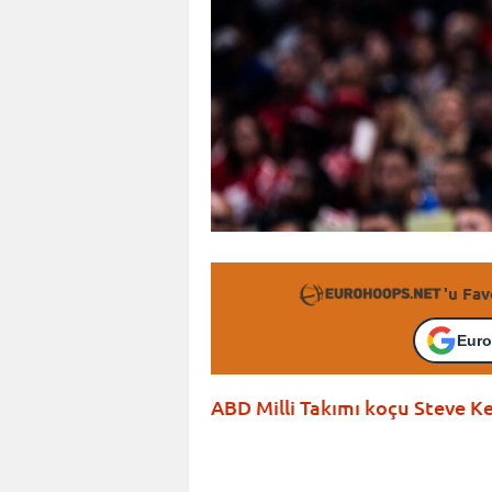
'u Fav
Euro
ABD Milli Takımı koçu Steve Ker