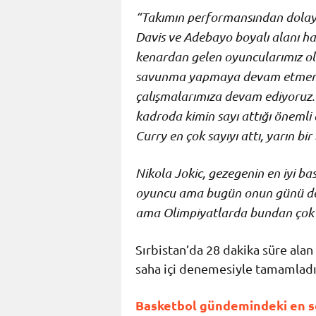
“Takımın performansından dolayı
Davis ve Adebayo boyalı alanı har
kenardan gelen oyuncularımız old
savunma yapmaya devam etmemiz 
çalışmalarımıza devam ediyoruz.
kadroda kimin sayı attığı önemli
Curry en çok sayıyı attı, yarın bir
Nikola Jokic, gezegenin en iyi b
oyuncu ama bugün onun günü deği
ama Olimpiyatlarda bundan çok d
Sırbistan’da 28 dakika süre alan
saha içi denemesiyle tamamlad
Basketbol gündemindeki en so