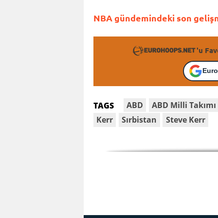
NBA gündemindeki son gelişme
'u Fav
Euro
ABD
ABD Milli Takımı
TAGS
Kerr
Sırbistan
Steve Kerr