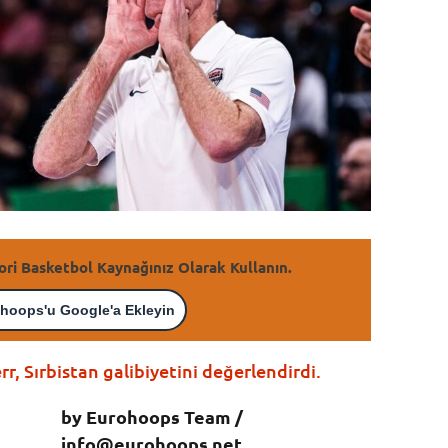
ori Basketbol Kaynağınız Olarak Kullanın.
hoops'u Google'a Ekleyin
r, Sırbistan galibiyetini değerlendirdi.
by Eurohoops Team /
info@eurohoops.net