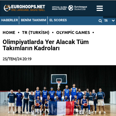
HABERLER
BENIM TAKIMIM
EL SCORES
TR
HOME
•
TR (TURKISH)
•
OLYMPIC GAMES
•
Olimpiyatlarda Yer Alacak Tüm
Takımların Kadroları
25/TEM/24 20:19