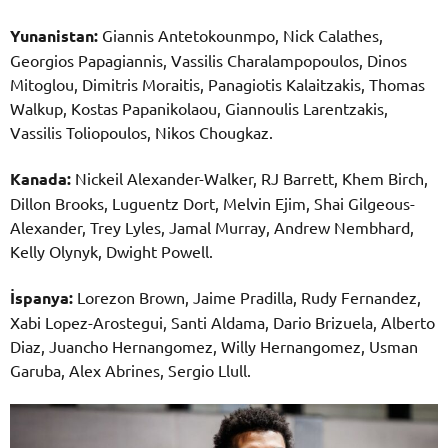
Yunanistan:
Giannis Antetokounmpo, Nick Calathes,
Georgios Papagiannis, Vassilis Charalampopoulos, Dinos
Mitoglou, Dimitris Moraitis, Panagiotis Kalaitzakis, Thomas
Walkup, Kostas Papanikolaou, Giannoulis Larentzakis,
Vassilis Toliopoulos, Nikos Chougkaz.
Kanada:
Nickeil Alexander-Walker, RJ Barrett, Khem Birch,
Dillon Brooks, Luguentz Dort, Melvin Ejim, Shai Gilgeous-
Alexander, Trey Lyles, Jamal Murray, Andrew Nembhard,
Kelly Olynyk, Dwight Powell.
İspanya:
Lorezon Brown, Jaime Pradilla, Rudy Fernandez,
Xabi Lopez-Arostegui, Santi Aldama, Dario Brizuela, Alberto
Diaz, Juancho Hernangomez, Willy Hernangomez, Usman
Garuba, Alex Abrines, Sergio Llull.