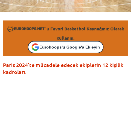
'u Favori Basketbol Kaynağınız Olarak
Kullanın.
Eurohoops'u Google'a Ekleyin
Paris 2024’te mücadele edecek ekiplerin 12 kişilik
kadroları.