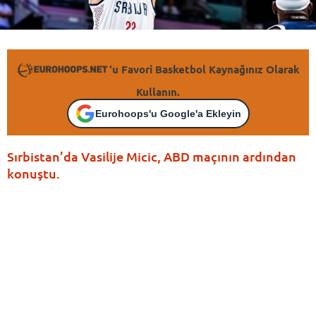
'u Favori Basketbol Kaynağınız Olarak
Kullanın.
Eurohoops'u Google'a Ekleyin
Sırbistan’da Vasilije Micic, ABD maçının ardından
konuştu.