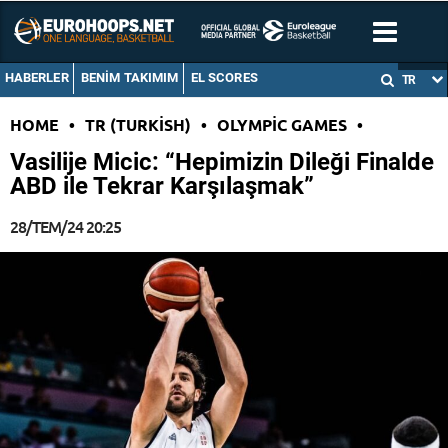
HABERLER
BENIM TAKIMIM
EL SCORES
TR
HOME
•
TR (TURKISH)
•
OLYMPIC GAMES
•
Vasilije Micic: “Hepimizin Dileği Finalde
ABD ile Tekrar Karşılaşmak”
28/TEM/24 20:25