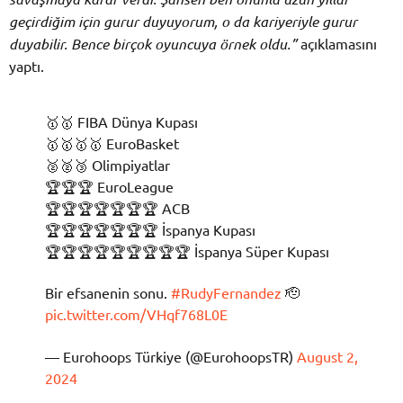
geçirdiğim için gurur duyuyorum, o da kariyeriyle gurur
duyabilir. Bence birçok oyuncuya örnek oldu.”
açıklamasını
yaptı.
🥇🥇 FIBA Dünya Kupası
🥇🥇🥇🥇 EuroBasket
🥈🥈🥉 Olimpiyatlar
🏆🏆🏆 EuroLeague
🏆🏆🏆🏆🏆🏆🏆 ACB
🏆🏆🏆🏆🏆🏆🏆 İspanya Kupası
🏆🏆🏆🏆🏆🏆🏆🏆🏆 İspanya Süper Kupası
Bir efsanenin sonu.
#RudyFernandez
🫡
pic.twitter.com/VHqf768L0E
— Eurohoops Türkiye (@EurohoopsTR)
August 2,
2024