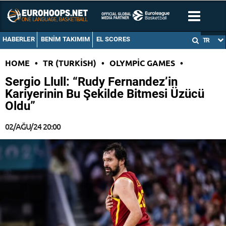
HABERLER
BENIM TAKIMIM
EL SCORES
TR
HOME
•
TR (TURKISH)
•
OLYMPIC GAMES
•
Sergio Llull: “Rudy Fernandez’in
Kariyerinin Bu Şekilde Bitmesi Üzücü
Oldu”
02/AĞU/24 20:00