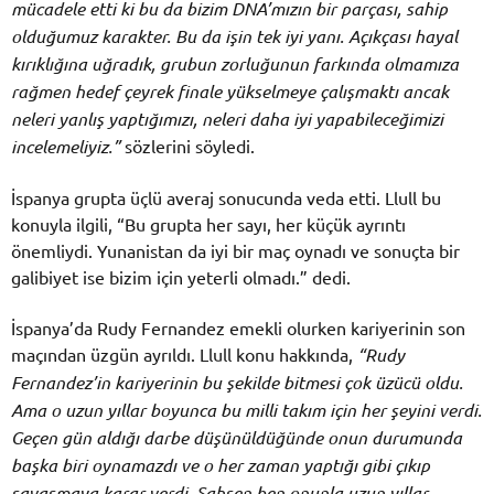
mücadele etti ki bu da bizim DNA’mızın bir parçası, sahip
olduğumuz karakter. Bu da işin tek iyi yanı. Açıkçası hayal
kırıklığına uğradık, grubun zorluğunun farkında olmamıza
rağmen hedef çeyrek finale yükselmeye çalışmaktı ancak
neleri yanlış yaptığımızı, neleri daha iyi yapabileceğimizi
incelemeliyiz.”
sözlerini söyledi.
İspanya grupta üçlü averaj sonucunda veda etti. Llull bu
konuyla ilgili, “Bu grupta her sayı, her küçük ayrıntı
önemliydi. Yunanistan da iyi bir maç oynadı ve sonuçta bir
galibiyet ise bizim için yeterli olmadı.” dedi.
İspanya’da Rudy Fernandez emekli olurken kariyerinin son
maçından üzgün ayrıldı. Llull konu hakkında,
“Rudy
Fernandez’in kariyerinin bu şekilde bitmesi çok üzücü oldu.
Ama o uzun yıllar boyunca bu milli takım için her şeyini verdi.
Geçen gün aldığı darbe düşünüldüğünde onun durumunda
başka biri oynamazdı ve o her zaman yaptığı gibi çıkıp
savaşmaya karar verdi. Şahsen ben onunla uzun yıllar