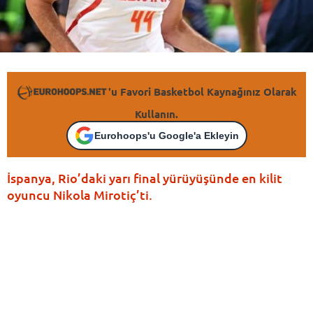
'u Favori Basketbol Kaynağınız Olarak
Kullanın.
Eurohoops'u Google'a Ekleyin
İspanya, Rio’daki yarı final yürüyüşünde en kilit
oyuncu Nikola Mirotiç’ti.