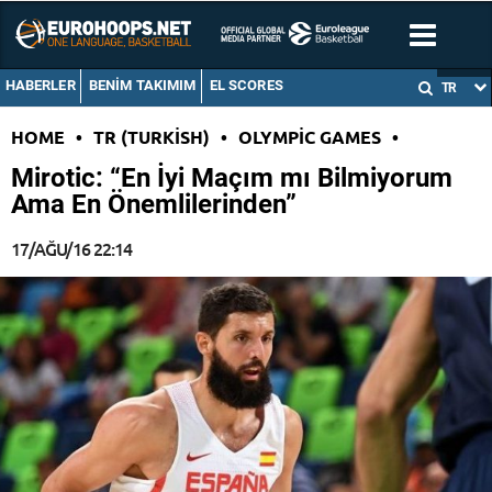
HABERLER
BENIM TAKIMIM
EL SCORES
TR
HOME
•
TR (TURKISH)
•
OLYMPIC GAMES
•
Mirotic: “En İyi Maçım mı Bilmiyorum
Ama En Önemlilerinden”
17/AĞU/16 22:14