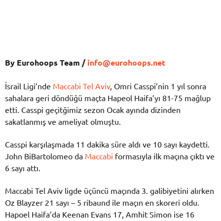
By Eurohoops Team /
info@eurohoops.net
İsrail Ligi’nde
Maccabi Tel Aviv
, Omri Casspi’nin 1 yıl sonra
sahalara geri döndüğü maçta Hapeol Haifa’yı 81-75 mağlup
etti. Casspi geçitğimiz sezon Ocak ayında dizinden
sakatlanmış ve ameliyat olmuştu.
Casspi karşılaşmada 11 dakika süre aldı ve 10 sayı kaydetti.
John BiBartolomeo da
Maccabi
formasıyla ilk maçına çıktı ve
6 sayı attı.
Maccabi Tel Aviv ligde üçüncü maçında 3. galibiyetini alırken
Oz Blayzer 21 sayı – 5 ribaund ile maçın en skoreri oldu.
Hapoel Haifa’da Keenan Evans 17, Amhit Simon ise 16