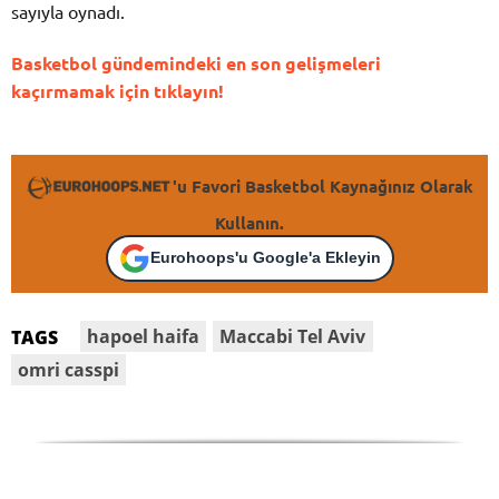
sayıyla oynadı.
Basketbol gündemindeki en son gelişmeleri
kaçırmamak için tıklayın!
'u Favori Basketbol Kaynağınız Olarak
Kullanın.
Eurohoops'u Google'a Ekleyin
hapoel haifa
Maccabi Tel Aviv
TAGS
omri casspi