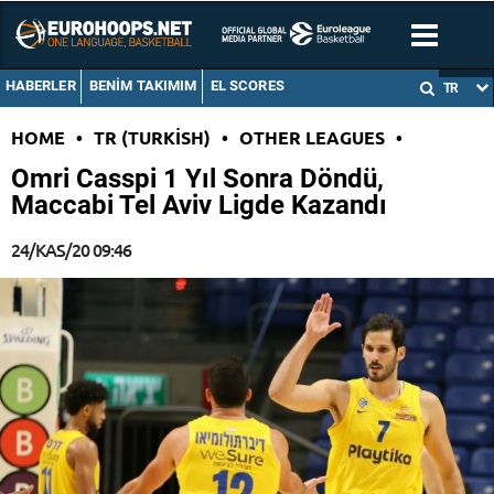
HABERLER
BENIM TAKIMIM
EL SCORES
TR
HOME
•
TR (TURKISH)
•
OTHER LEAGUES
•
Omri Casspi 1 Yıl Sonra Döndü,
Maccabi Tel Aviv Ligde Kazandı
24/KAS/20 09:46