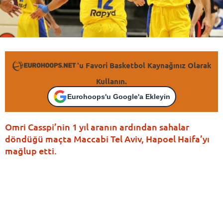
'u Favori Basketbol Kaynağınız Olarak
Kullanın.
Eurohoops'u Google'a Ekleyin
Omri Casspi’nin 1 yıl aranın ardından sahalar
döndüğü maçta Maccabi Tel Aviv, Hapoel Haifa’yı
mağlup etti.