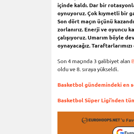
içinde kaldı. Dar bir rotasyon
oynuyoruz. Çok kıymetli bir ga
Son dört maçın üçünü kazand
zorlanırız. Enerji ve oyunc
çalışıyoruz. Umarım böyle dev
oynayacağız. Taraftarlarımızı
Son 4 maçında 3 galibiyet alan
B
oldu ve 8. sıraya yükseldi.
Basketbol gündemindeki en so
Basketbol Süper Ligi’nden tüm 
'u Fav
Euro