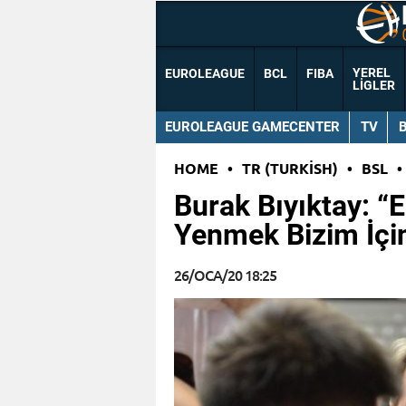
YEREL
EUROLEAGUE
BCL
FIBA
LIGLER
EUROLEAGUE GAMECENTER
TV
HOME
•
TR (TURKISH)
•
BSL
•
Burak Bıyıktay: “E
Yenmek Bizim İçi
26/OCA/20 18:25