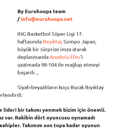
By Eurohoops team
/
info@eurohoops.net
ING Basketbol Süper Ligi 17.
haftasında
Beşiktaş
Sompo Japan,
büyük bir sürprize imza atarak
deplasmanda
Anadolu Efes
‘i
uzatmada 98-104 ile mağlup etmeyi
başardı. ,
Siyah-beyazlıların koçu Burak Bıyıktay
rlendirdi:
 lideri bir takımı yenmek bizim için önemli.
mız var. Rakibin dört oyuncusu oynamadı
a sahipler. Takımım son topa kadar oyunun