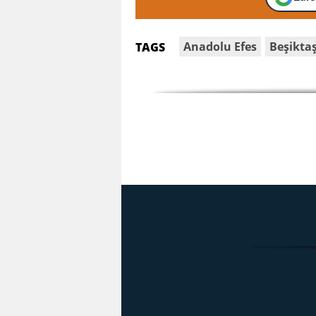
Anadolu Efes
Beşikta
TAGS