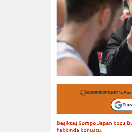
'u Fav
Euro
Beşiktaş Sompo Japan koçu Bur
hakkında konuştu.