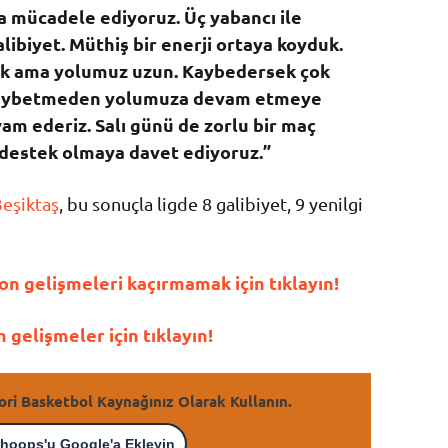
la mücadele ediyoruz. Üç yabancı ile
libiyet. Müthiş bir enerji ortaya koyduk.
ık ama yolumuz uzun. Kaybedersek çok
u kaybetmeden yolumuza devam etmeye
am ederiz. Salı günü de zorlu bir maç
 destek olmaya davet ediyoruz.”
eşiktaş
, bu sonuçla ligde 8 galibiyet, 9 yenilgi
n gelişmeleri kaçırmamak için tıklayın!
gelişmeler için tıklayın!
ori Basketbol Kaynağınız Olarak Kullanın.
hoops'u Google'a Ekleyin