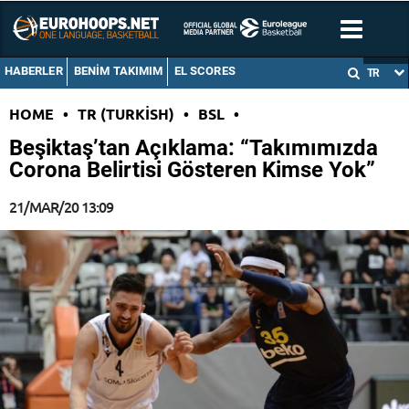
HABERLER
BENIM TAKIMIM
EL SCORES
TR
HOME
•
TR (TURKISH)
•
BSL
•
Beşiktaş’tan Açıklama: “Takımımızda
Corona Belirtisi Gösteren Kimse Yok”
21/MAR/20 13:09