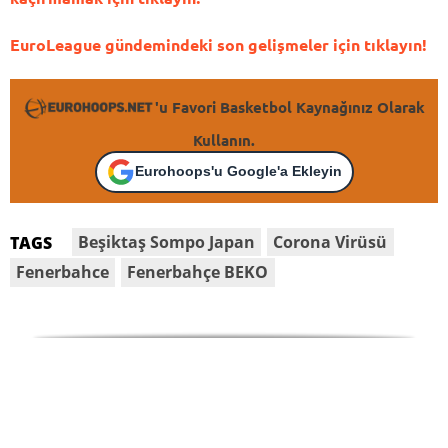
EuroLeague gündemindeki son gelişmeler için tıklayın!
'u Favori Basketbol Kaynağınız Olarak
Kullanın.
Eurohoops'u Google'a Ekleyin
Beşiktaş Sompo Japan
Corona Virüsü
TAGS
Fenerbahce
Fenerbahçe BEKO