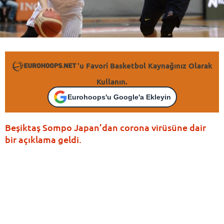
'u Favori Basketbol Kaynağınız Olarak
Kullanın.
Eurohoops'u Google'a Ekleyin
Beşiktaş Sompo Japan’dan corona virüsüne dair
bir açıklama geldi.