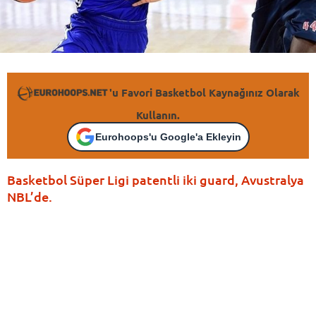
'u Favori Basketbol Kaynağınız Olarak
Kullanın.
Eurohoops'u Google'a Ekleyin
Basketbol Süper Ligi patentli iki guard, Avustralya
NBL’de.