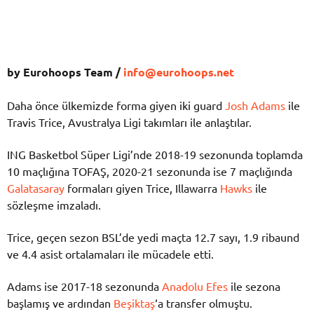
by Eurohoops Team /
info@eurohoops.net
Daha önce ülkemizde forma giyen iki guard
Josh Adams
ile
Travis Trice, Avustralya Ligi takımları ile anlaştılar.
ING Basketbol Süper Ligi’nde 2018-19 sezonunda toplamda
10 maçlığına TOFAŞ, 2020-21 sezonunda ise 7 maçlığında
Galatasaray
formaları giyen Trice, Illawarra
Hawks
ile
sözleşme imzaladı.
Trice, geçen sezon BSL’de yedi maçta 12.7 sayı, 1.9 ribaund
ve 4.4 asist ortalamaları ile mücadele etti.
Adams ise 2017-18 sezonunda
Anadolu Efes
ile sezona
başlamış ve ardından
Beşiktaş
‘a transfer olmuştu.