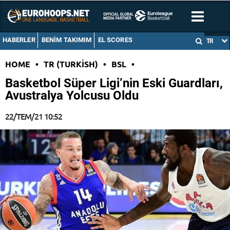
HABERLER
BENIM TAKIMIM
EL SCORES
TR
HOME
•
TR (TURKISH)
•
BSL
•
Basketbol Süper Ligi’nin Eski Guardları,
Avustralya Yolcusu Oldu
22/TEM/21 10:52