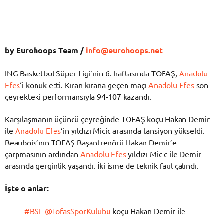
by Eurohoops Team /
info@eurohoops.net
ING Basketbol Süper Ligi’nin 6. haftasında TOFAŞ,
Anadolu
Efes
‘i konuk etti. Kıran kırana geçen maçı
Anadolu Efes
son
çeyrekteki performansıyla 94-107 kazandı.
Karşılaşmanın üçüncü çeyreğinde TOFAŞ koçu Hakan Demir
ile
Anadolu Efes
‘in yıldızı Micic arasında tansiyon yükseldi.
Beaubois’nın TOFAŞ Başantrenörü Hakan Demir’e
çarpmasının ardından
Anadolu Efes
yıldızı Micic ile Demir
arasında gerginlik yaşandı. İki isme de teknik faul çalındı.
İşte o anlar:
#BSL
@TofasSporKulubu
koçu Hakan Demir ile