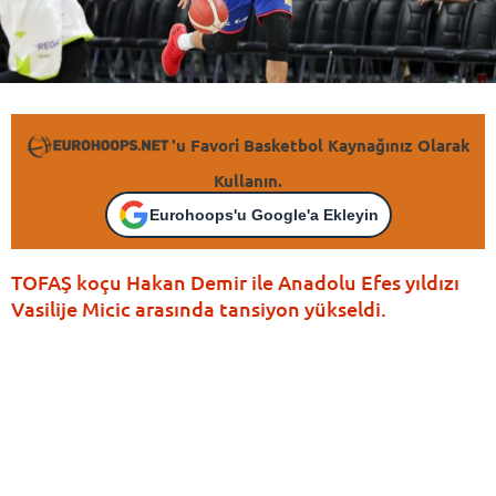
'u Favori Basketbol Kaynağınız Olarak
Kullanın.
Eurohoops'u Google'a Ekleyin
TOFAŞ koçu Hakan Demir ile Anadolu Efes yıldızı
Vasilije Micic arasında tansiyon yükseldi.