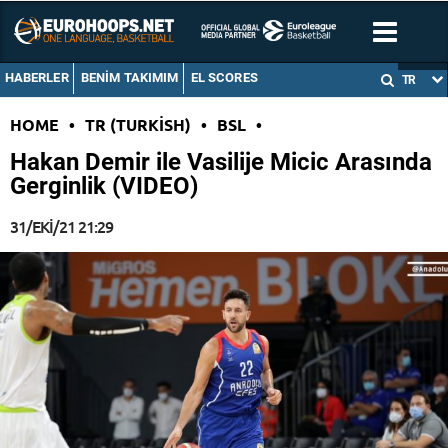
HABERLER
BENIM TAKIMIM
EL SCORES
TR
HOME
•
TR (TURKISH)
•
BSL
•
Hakan Demir ile Vasilije Micic Arasında
Gerginlik (VIDEO)
31/EKI/21 21:29