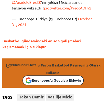
@AnadoluEfesSK
‘nın yıldızı Micic arasında
tansiyon yükseldi. ?
pic.twitter.com/JYagcADFv2
— Eurohoops Türkiye (@EurohoopsTR)
October
31, 2021
Basketbol gündemindeki en son gelişmeleri
kaçırmamak için tıklayın!
'u Favori Basketbol Kaynağınız Olarak
Kullanın.
Eurohoops'u Google'a Ekleyin
Hakan Demir
Vasilije Micic
TAGS