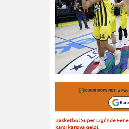
'u Fav
Euro
Basketbol Süper Ligi’nde Fen
karşı karşıya geldi.