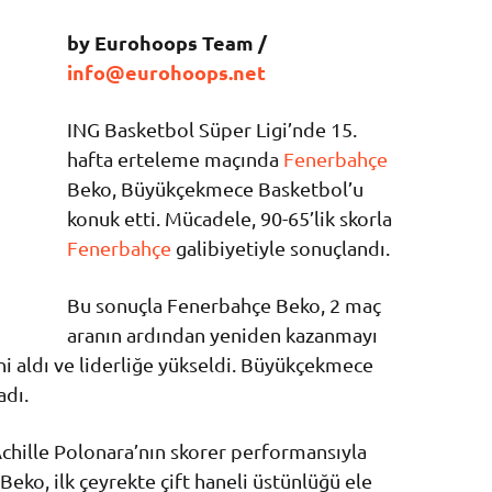
by Eurohoops Team /
info@eurohoops.net
ING Basketbol Süper Ligi’nde 15.
hafta erteleme maçında
Fenerbahçe
Beko, Büyükçekmece Basketbol’u
konuk etti. Mücadele, 90-65’lik skorla
Fenerbahçe
galibiyetiyle sonuçlandı.
Bu sonuçla Fenerbahçe Beko, 2 maç
aranın ardından yeniden kazanmayı
ini aldı ve liderliğe yükseldi. Büyükçekmece
adı.
chille Polonara’nın skorer performansıyla
eko, ilk çeyrekte çift haneli üstünlüğü ele