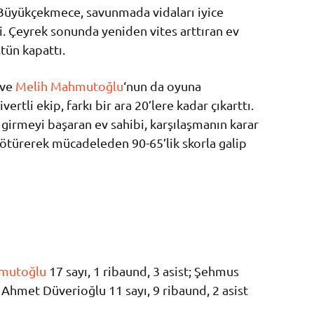
a Büyükçekmece, savunmada vidaları iyice
di. Çeyrek sonunda yeniden vites arttıran ev
stün kapattı.
 ve
Melih Mahmutoğlu
‘nun da oyuna
ivertli ekip, farkı bir ara 20’lere kadar çıkarttı.
 girmeyi başaran ev sahibi, karşılaşmanın karar
ötürerek mücadeleden 90-65’lik skorla galip
mutoğlu
17 sayı, 1 ribaund, 3 asist; Şehmus
; Ahmet Düverioğlu 11 sayı, 9 ribaund, 2 asist