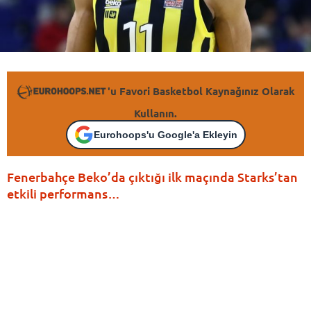
'u Favori Basketbol Kaynağınız Olarak
Kullanın.
Eurohoops'u Google'a Ekleyin
Fenerbahçe Beko’da çıktığı ilk maçında Starks’tan
etkili performans…