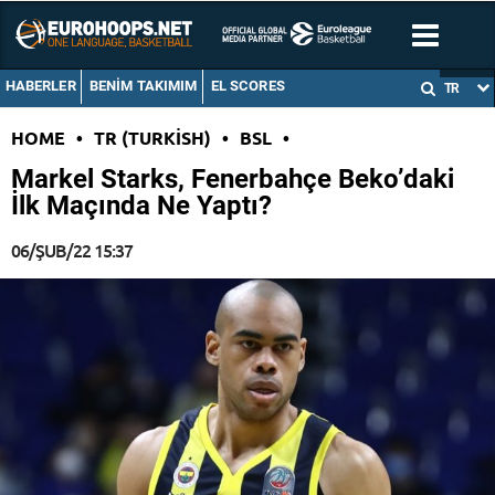
HABERLER
BENIM TAKIMIM
EL SCORES
TR
HOME
•
TR (TURKISH)
•
BSL
•
Markel Starks, Fenerbahçe Beko’daki
İlk Maçında Ne Yaptı?
06/ŞUB/22 15:37