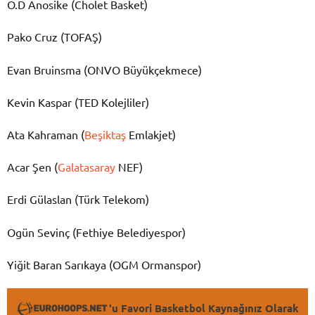
O.D Anosike (Cholet Basket)
Pako Cruz (TOFAŞ)
Evan Bruinsma (ONVO Büyükçekmece)
Kevin Kaspar (TED Kolejliler)
Ata Kahraman (
Beşiktaş
Emlakjet)
Acar Şen (
Galatasaray
NEF)
Erdi Gülaslan (Türk Telekom)
Ogün Sevinç (Fethiye Belediyespor)
Yiğit Baran Sarıkaya (OGM Ormanspor)
'u Favori Basketbol Kaynağınız Olarak