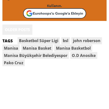
Kullanın.
Eurohoops'u Google'a Ekleyin
OLDER POSTS
Basketbol Süper Ligi
bsl
john roberson
TAGS
Manisa
Manisa Basket
Manisa Basketbol
Manisa Büyükşehir Belediyespor
O.D Anosike
Pako Cruz