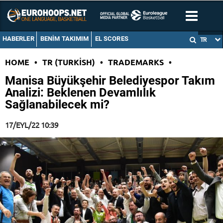
HABERLER
BENIM TAKIMIM
EL SCORES
TR
HOME
•
TR (TURKISH)
•
TRADEMARKS
•
Manisa Büyükşehir Belediyespor Takım
Analizi: Beklenen Devamlılık
Sağlanabilecek mi?
17/EYL/22 10:39