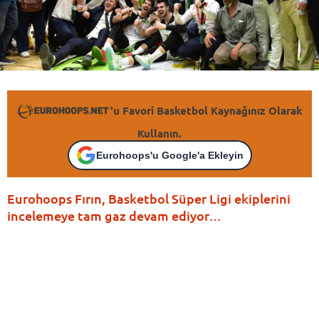
'u Favori Basketbol Kaynağınız Olarak
Kullanın.
Eurohoops'u Google'a Ekleyin
Eurohoops Fırın, Basketbol Süper Ligi ekiplerini
incelemeye tam gaz devam ediyor…