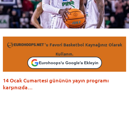
'u Favori Basketbol Kaynağınız Olarak
Kullanın.
Eurohoops'u Google'a Ekleyin
14 Ocak Cumartesi gününün yayın programı
karşınızda…