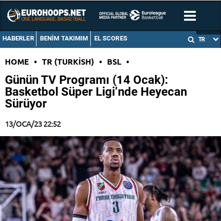
HABERLER
BENIM TAKIMIM
EL SCORES
TR
HOME
•
TR (TURKISH)
•
BSL
•
Günün TV Programı (14 Ocak):
Basketbol Süper Ligi’nde Heyecan
Sürüyor
13/OCA/23 22:52