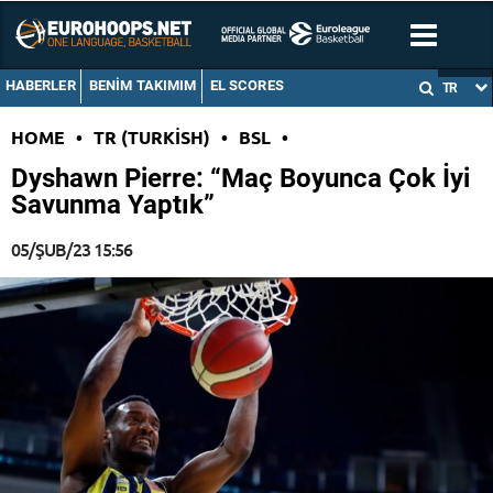
HABERLER
BENIM TAKIMIM
EL SCORES
TR
HOME
•
TR (TURKISH)
•
BSL
•
Dyshawn Pierre: “Maç Boyunca Çok İyi
Savunma Yaptık”
05/ŞUB/23 15:56