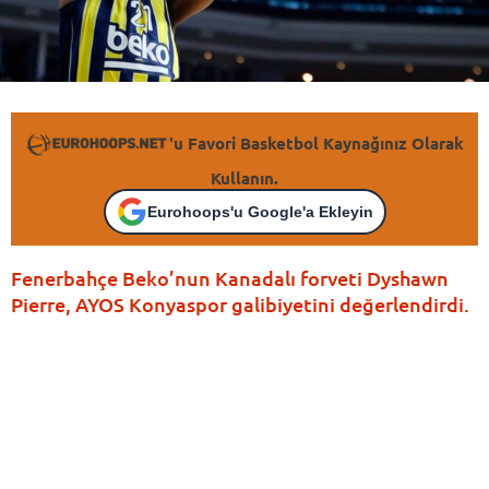
'u Favori Basketbol Kaynağınız Olarak
Kullanın.
Eurohoops'u Google'a Ekleyin
Fenerbahçe Beko’nun Kanadalı forveti Dyshawn
Pierre, AYOS Konyaspor galibiyetini değerlendirdi.