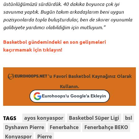
üstünlüğümüzü sürdürdük. 40 dakika boyunca çok iyi
savunma yaptık. Bugün takım arkadaşlarım beni uygun
pozisyonlarda topla buluşturdular, ben de skorer oyunumla
galibiyete yardımcı olabildiğim için mutluyum.”
Basketbol gündemindeki en son gelişmeleri
kaçırmamak için tıklayın!
'u Favori Basketbol Kaynağınız Olarak
Kullanın.
Eurohoops'u Google'a Ekleyin
ayos konyaspor
Basketbol Süper Ligi
bsl
TAGS
Dyshawn Pierre
Fenerbahce
Fenerbahçe BEKO
Konyaspor
Pierre