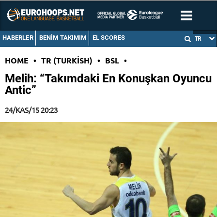
HABERLER
BENIM TAKIMIM
EL SCORES
TR
HOME
•
TR (TURKISH)
•
BSL
•
Melih: “Takımdaki En Konuşkan Oyuncu
Antic”
24/KAS/15 20:23