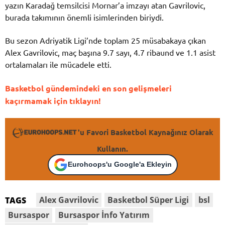
yazın Karadağ temsilcisi Mornar’a imzayı atan Gavrilovic,
burada takımının önemli isimlerinden biriydi.
Bu sezon Adriyatik Ligi’nde toplam 25 müsabakaya çıkan
Alex Gavrilovic, maç başına 9.7 sayı, 4.7 ribaund ve 1.1 asist
ortalamaları ile mücadele etti.
Basketbol gündemindeki en son gelişmeleri
kaçırmamak için tıklayın!
'u Favori Basketbol Kaynağınız Olarak
Kullanın.
Eurohoops'u Google'a Ekleyin
Alex Gavrilovic
Basketbol Süper Ligi
bsl
TAGS
Bursaspor
Bursaspor İnfo Yatırım