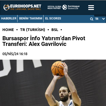
HABERLER
BENIM TAKIMIM
EL SCORES
TR
HOME
•
TR (TURKISH)
•
BSL
•
Bursaspor İnfo Yatırım’dan Pivot
Transferi: Alex Gavrilovic
05/NIS/24 16:18