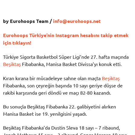
by Eurohoops Team /
info@eurohoops.net
Eurohoops Türkiye’nin Instagram hesabını takip etmek
için tıklayın!
Türkiye Sigorta Basketbol Süper Ligi’nde 27. hafta maçında
Beşiktaş
Fibabanka, Manisa Basket Divissa’yı konuk etti.
Kıran kırana bir mücadeleye sahne olan maçta
Beşiktaş
Fibabanka, son çeyreğin başında 10 sayı geriye düşse de
rakibi karşısında geri döndü ve maçı 82-80 kazandı.
Bu sonuçla Beşiktaş Fibabanka 22. galibiyetini alırken
Manisa Basket ise 19. yenilgisini yaşadı.
Beşiktaş Fibabanka’da Dustin Sleva 18 sayı – 7 ribaund,
Jonah Mathews 15 sayı – 3 ribaund, Conor Morgan 10 sayı –