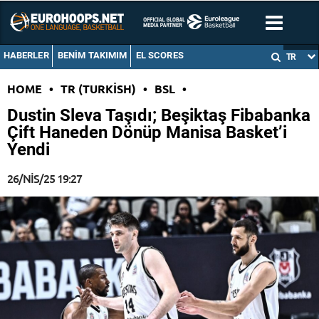
HABERLER
BENIM TAKIMIM
EL SCORES
TR
HOME
•
TR (TURKISH)
•
BSL
•
Dustin Sleva Taşıdı; Beşiktaş Fibabanka
Çift Haneden Dönüp Manisa Basket’i
Yendi
26/NIS/25 19:27