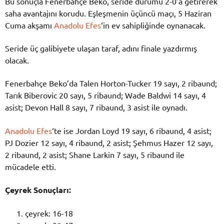
Bu sonuçla Fenerbahçe Beko, seride durumu 2-0’a getirerek
saha avantajını korudu. Eşleşmenin üçüncü maçı, 5 Haziran
Cuma akşamı
Anadolu Efes
‘in ev sahipliğinde oynanacak.
Seride üç galibiyete ulaşan taraf, adını finale yazdırmış
olacak.
Fenerbahçe Beko’da Talen Horton-Tucker 19 sayı, 2 ribaund;
Tarık Biberovic 20 sayı, 5 ribaund; Wade Baldwi 14 sayı, 4
asist; Devon Hall 8 sayı, 7 ribaund, 3 asist ile oynadı.
Anadolu Efes
‘te ise Jordan Loyd 19 sayı, 6 ribaund, 4 asist;
PJ Dozier 12 sayı, 4 ribaund, 2 asist; Şehmus Hazer 12 sayı,
2 ribaund, 2 asist; Shane Larkin 7 sayı, 5 ribaund ile
mücadele etti.
Çeyrek Sonuçları:
çeyrek: 16-18