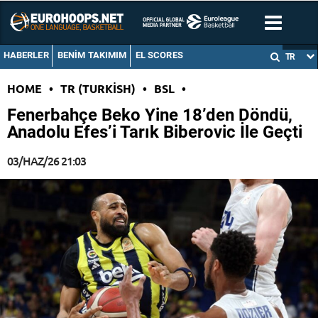
HABERLER
BENIM TAKIMIM
EL SCORES
TR
HOME
•
TR (TURKISH)
•
BSL
•
Fenerbahçe Beko Yine 18’den Döndü,
Anadolu Efes’i Tarık Biberovic İle Geçti
03/HAZ/26 21:03