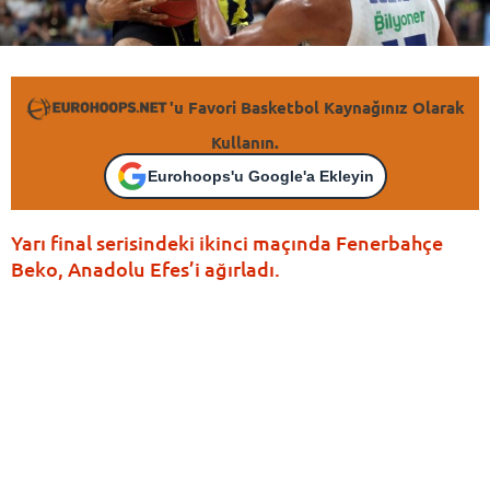
'u Favori Basketbol Kaynağınız Olarak
Kullanın.
Eurohoops'u Google'a Ekleyin
Yarı final serisindeki ikinci maçında Fenerbahçe
Beko, Anadolu Efes’i ağırladı.