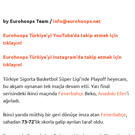
by Eurohoops Team /
info@eurohoops.net
Eurohoops Türkiye’yi YouTube’da takip etmek için
tıklayın!
Eurohoops Türkiye’yi Instagram’da takip etmek için
tıklayın!
Türkiye Sigorta Basketbol Süper Ligi’nde Playoff heyecanı,
bu akşam oynanan tek maçla devam etti. Yarı final
serisindeki ikinci maçında
Fenerbahçe
Beko,
Anadolu Efes
‘i
ağırladı.
İkinci yarıda müthiş bir geri dönüşe imza atan
Fenerbahçe
,
sahadan
73-72′
lik skorla galip ayrılan taraf oldu.