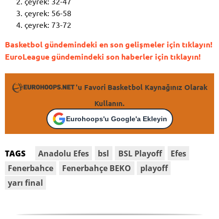
çeyrek: 32-47
çeyrek: 56-58
çeyrek: 73-72
Basketbol gündemindeki en son gelişmeler için tıklayın!
EuroLeague gündemindeki son haberler için tıklayın!
'u Favori Basketbol Kaynağınız Olarak
Kullanın.
Eurohoops'u Google'a Ekleyin
Anadolu Efes
bsl
BSL Playoff
Efes
TAGS
Fenerbahce
Fenerbahçe BEKO
playoff
yarı final