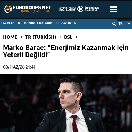
HABERLER
BENIM TAKIMIM
EL SCORES
TR
HOME
•
TR (TURKISH)
•
BSL
•
Marko Barac: “Enerjimiz Kazanmak İçin
Yeterli Değildi”
08/HAZ/26 21:41