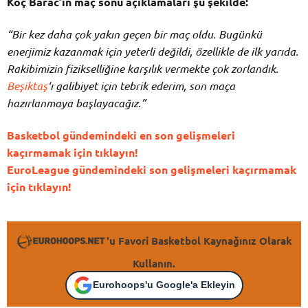
Koç Barac’ın maç sonu açıklamaları şu şekilde:
“Bir kez daha çok yakın geçen bir maç oldu. Bugünkü
enerjimiz kazanmak için yeterli değildi, özellikle de ilk yarıda.
Rakibimizin fizikselliğine karşılık vermekte çok zorlandık.
Beşiktaş
‘ı galibiyet için tebrik ederim, son maça
hazırlanmaya başlayacağız.”
Basketbol gündemindeki en son gelişmeleri
kaçırmamak için tıklayın!
EuroLeague gündemindeki son gelişmeleri kaçırmamak
için tıklayın!
'u Favori Basketbol Kaynağınız Olarak
Kullanın.
Eurohoops'u Google'a Ekleyin