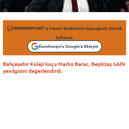
'u Favori Basketbol Kaynağınız Olarak
Kullanın.
Eurohoops'u Google'a Ekleyin
Bahçeşehir Koleji koçu Marko Barac, Beşiktaş GAİN
yenilgisini değerlendirdi.