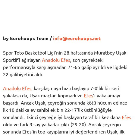
by Eurohoops Team /
info@eurohoops.net
Spor Toto Basketbol Ligi’nin 28.haftasında Muratbey Uşak
Sportif’i ağırlayan
Anadolu Efes
, son çeyrekteki
performansıyla karşılaşmadan 71-65 galip ayrıldı ve ligdeki
22.galibiyetini aldı.
Anadolu Efes
, karşılaşmaya hızlı başlayıp 7-0’lık bir seri
yakalasa da, Uşak maçtan kopmadı ve
Efes
‘i yakalamayı
başardı. Ancak Uşak, çeyreğin sonunda kötü hücum edince
ilk 10 dakika ev sahibi ekibin 22-17’lik üstünlüğüyle
sonulandı.
İkinci çeyreğe iyi başlayan taraf bir kez daha
Efes
oldu ve fark 9 sayıya kadar çıktı (29-20). Ancak çeyreğin
sonunda Efes’in top kayıplarını iyi değerlendiren Uşak, ilk