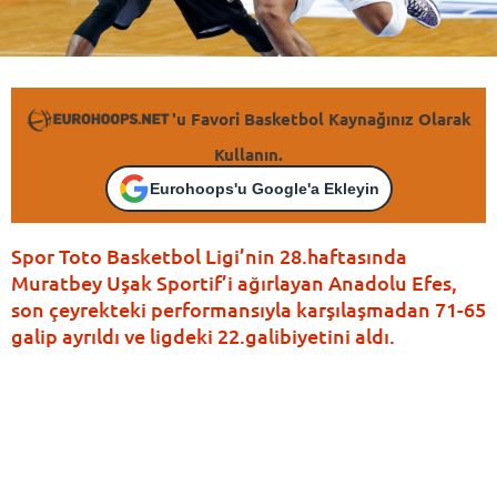
'u Favori Basketbol Kaynağınız Olarak
Kullanın.
Eurohoops'u Google'a Ekleyin
Spor Toto Basketbol Ligi’nin 28.haftasında
Muratbey Uşak Sportif’i ağırlayan Anadolu Efes,
son çeyrekteki performansıyla karşılaşmadan 71-65
galip ayrıldı ve ligdeki 22.galibiyetini aldı.