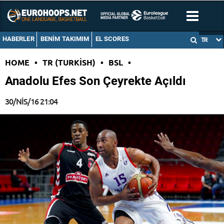
HABERLER
BENIM TAKIMIM
EL SCORES
TR
HOME
•
TR (TURKISH)
•
BSL
•
Anadolu Efes Son Çeyrekte Açıldı
30/NIS/16 21:04