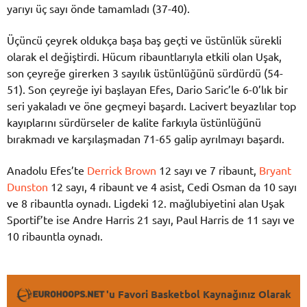
yarıyı üç sayı önde tamamladı (37-40).
Üçüncü çeyrek oldukça başa baş geçti ve üstünlük sürekli
olarak el değiştirdi. Hücum ribauntlarıyla etkili olan Uşak,
son çeyreğe girerken 3 sayılık üstünlüğünü sürdürdü (54-
51). Son çeyreğe iyi başlayan Efes, Dario Saric’le 6-0’lık bir
seri yakaladı ve öne geçmeyi başardı. Lacivert beyazlılar top
kayıplarını sürdürseler de kalite farkıyla üstünlüğünü
bırakmadı ve karşılaşmadan 71-65 galip ayrılmayı başardı.
Anadolu Efes’te
Derrick Brown
12 sayı ve 7 ribaunt,
Bryant
Dunston
12 sayı, 4 ribaunt ve 4 asist, Cedi Osman da 10 sayı
ve 8 ribauntla oynadı. Ligdeki 12. mağlubiyetini alan Uşak
Sportif’te ise Andre Harris 21 sayı, Paul Harris de 11 sayı ve
10 ribauntla oynadı.
'u Favori Basketbol Kaynağınız Olarak