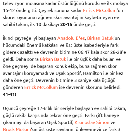
televizyon molasına kadar üstünlüğünü korudu ve ilk molaya
15-12 önde gitti. Çeyrek sonuna kadar
Errick McCollum
‘un
skorer oyununa rağmen skor avantajını kaybetmeyen ev
sahibi takım, ilk 10 dakikayı
20-15
önde geçti.
İkinci çeyreğe iyi başlayan
Anadolu Efes
,
Birkan Batuk
‘un
hücumdaki önemli katkıları ve üst üste isabetleriyle farkı
giderek azalttı ve devrenin bitimine 06:47 kala skor 28-28’e
geldi. Daha sonra
Birkan Batuk
ile bir üçlük daha bulan ve
öne geçmeyi de başaran konuk ekip, buna rağmen skor
avantajını koruyamadı ve Uşak Sportif, Hamilton ile bir kez
daha öne geçti. Devrenin bitimine 3 saniye kala üçlüğü
gönderen
Errick McCollum
ise devrenin skorunu belirledi:
41-41!
Üçüncü çeyreğe 17-6’lık bir seriyle başlayan ev sahibi takım,
güçlü rakibi karşısında tekrar öne geçti. Farkı çift haneye
çıkarmayı da başaran Uşak Sportif,
Krunoslav Simon
ve
Brock Motum
‘un üst üste sayılarını önleyemeyince fark 3