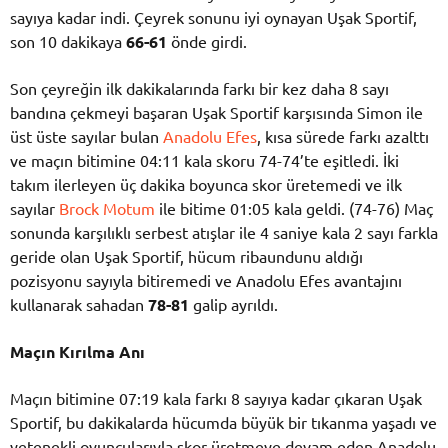
sayıya kadar indi. Çeyrek sonunu iyi oynayan Uşak Sportif,
son 10 dakikaya
66-61
önde girdi.
Son çeyreğin ilk dakikalarında farkı bir kez daha 8 sayı
bandına çekmeyi başaran Uşak Sportif karşısında Simon ile
üst üste sayılar bulan
Anadolu Efes
, kısa sürede farkı azalttı
ve maçın bitimine 04:11 kala skoru 74-74’te eşitledi. İki
takım ilerleyen üç dakika boyunca skor üretemedi ve ilk
sayılar
Brock Motum
ile bitime 01:05 kala geldi. (74-76) Maç
sonunda karşılıklı serbest atışlar ile 4 saniye kala 2 sayı farkla
geride olan Uşak Sportif, hücum ribaundunu aldığı
pozisyonu sayıyla bitiremedi ve Anadolu Efes avantajını
kullanarak sahadan
78-81
galip ayrıldı.
Maçın Kırılma Anı
Maçın bitimine 07:19 kala farkı 8 sayıya kadar çıkaran Uşak
Sportif, bu dakikalarda hücumda büyük bir tıkanma yaşadı ve
yetenekli oyuncularıyla skor üretmeye devam eden Anadolu