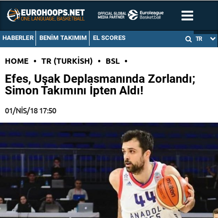
HABERLER
BENIM TAKIMIM
EL SCORES
TR
HOME
•
TR (TURKISH)
•
BSL
•
Efes, Uşak Deplasmanında Zorlandı;
Simon Takımını İpten Aldı!
01/NIS/18 17:50