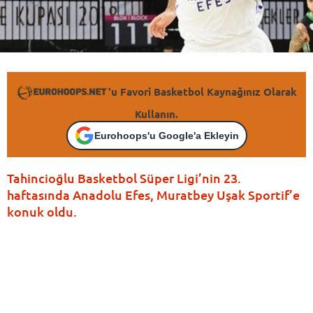
'u Favori Basketbol Kaynağınız Olarak
Kullanın.
Eurohoops'u Google'a Ekleyin
Tahincioğlu Basketbol Süper Ligi’nin 23.
haftasında Anadolu Efes, Muratbey Uşak Sportif’e
konuk oldu.