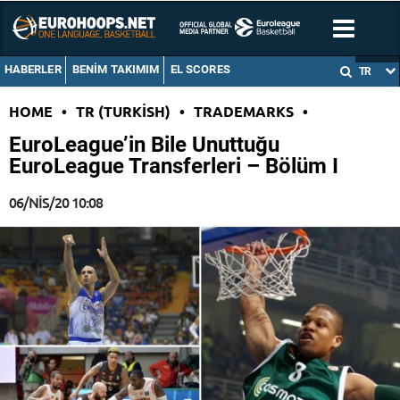
HABERLER
BENIM TAKIMIM
EL SCORES
TR
HOME
•
TR (TURKISH)
•
TRADEMARKS
•
EuroLeague’in Bile Unuttuğu
EuroLeague Transferleri – Bölüm I
06/NIS/20 10:08