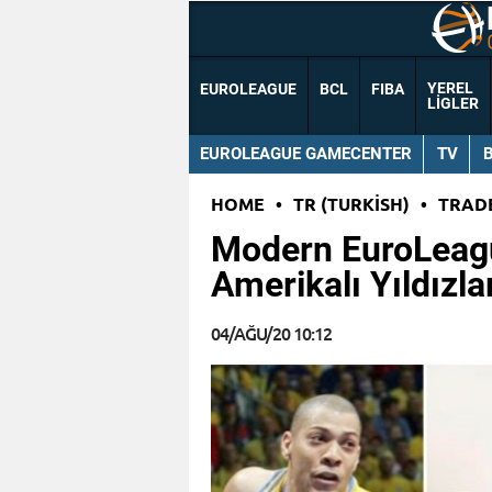
YEREL
EUROLEAGUE
BCL
FIBA
LIGLER
EUROLEAGUE GAMECENTER
TV
HOME
•
TR (TURKISH)
•
TRAD
Modern EuroLeague
Amerikalı Yıldızl
04/AĞU/20 10:12