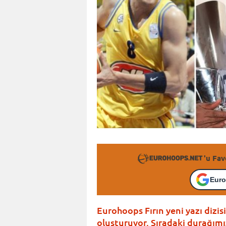
'u Fav
Euro
Eurohoops Fırın yeni yazı dizi
oluşturuyor. Sıradaki durağım