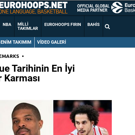
MILLI
NBA
EUROHOOPS FIRIN
BAHIS
TAKIMLAR
BENIM TAKIMIM
VIDEO GALERI
EMARKS
•
 Tarihinin En İyi
ar Karması