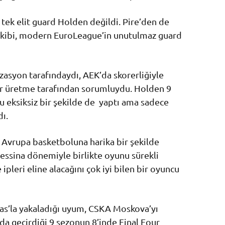
 tek elit guard Holden değildi. Pire’den de
ekibi, modern EuroLeague’in unutulmaz guard
zasyon tarafındaydı, AEK’da skorerliğiyle
kor üretme tarafından sorumluydu. Holden 9
 eksiksiz bir şekilde de yaptı ama sadece
dı.
 Avrupa basketboluna harika bir şekilde
essina dönemiyle birlikte oyunu sürekli
leri eline alacağını çok iyi bilen bir oyuncu
kas’la yakaladığı uyum, CSKA Moskova’yı
’da geçirdiği 9 sezonun 8’inde Final Four