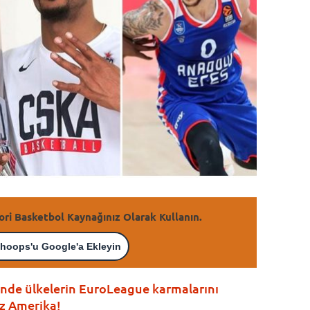
ori Basketbol Kaynağınız Olarak Kullanın.
hoops'u Google'a Ekleyin
sinde ülkelerin EuroLeague karmalarını
ız Amerika!