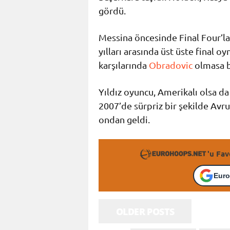
gördü.
Messina öncesinde Final Four’la
yılları arasında üst üste final oy
karşılarında
Obradovic
olmasa be
Yıldız oyuncu, Amerikalı olsa da
2007’de sürpriz bir şekilde Av
ondan geldi.
'u Fav
Euro
OLDER POSTS