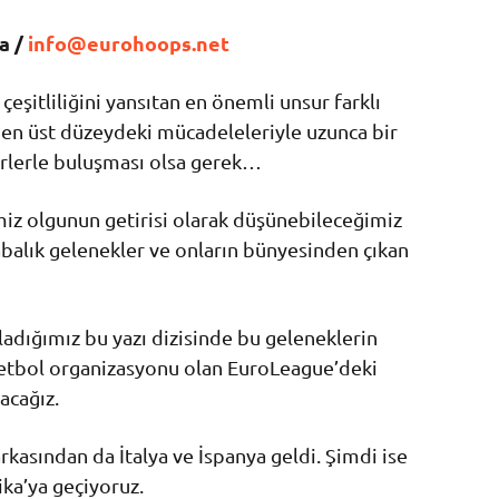
a /
info@eurohoops.net
şitliliğini yansıtan en önemli unsur farklı
n en üst düzeydeki mücadeleleriyle uzunca bir
rlerle buluşması olsa gerek…
iz olgunun getirisi olarak düşünebileceğimiz
labalık gelenekler ve onların bünyesinden çıkan
ladığımız bu yazı dizisinde bu geleneklerin
sketbol organizasyonu olan EuroLeague’deki
acağız.
arkasından da İtalya ve İspanya geldi. Şimdi ise
ka’ya geçiyoruz.