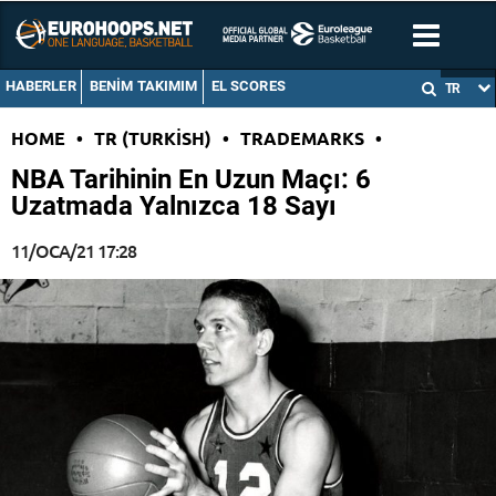
HABERLER
BENIM TAKIMIM
EL SCORES
TR
HOME
•
TR (TURKISH)
•
TRADEMARKS
•
NBA Tarihinin En Uzun Maçı: 6
Uzatmada Yalnızca 18 Sayı
11/OCA/21 17:28