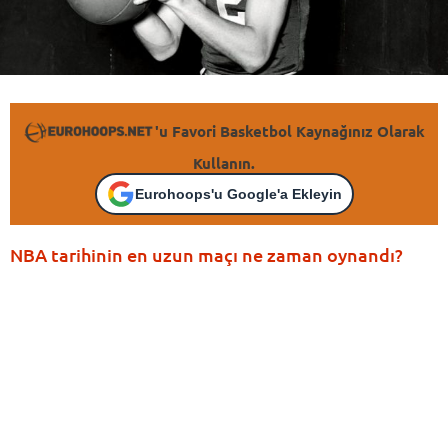
'u Favori Basketbol Kaynağınız Olarak
Kullanın.
Eurohoops'u Google'a Ekleyin
NBA tarihinin en uzun maçı ne zaman oynandı?