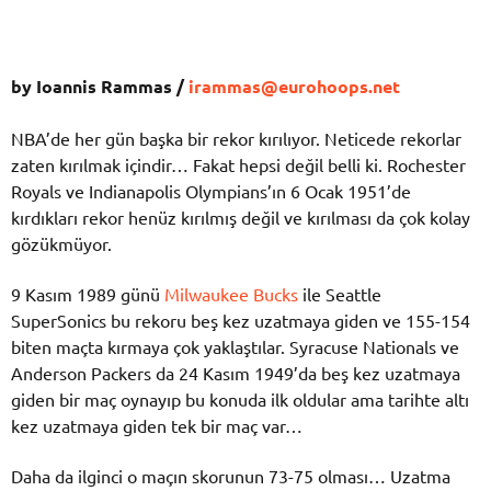
by Ioannis Rammas /
irammas@eurohoops.net
NBA’de her gün başka bir rekor kırılıyor. Neticede rekorlar
zaten kırılmak içindir… Fakat hepsi değil belli ki. Rochester
Royals ve Indianapolis Olympians’ın 6 Ocak 1951’de
kırdıkları rekor henüz kırılmış değil ve kırılması da çok kolay
gözükmüyor.
9 Kasım 1989 günü
Milwaukee Bucks
ile Seattle
SuperSonics bu rekoru beş kez uzatmaya giden ve 155-154
biten maçta kırmaya çok yaklaştılar. Syracuse Nationals ve
Anderson Packers da 24 Kasım 1949’da beş kez uzatmaya
giden bir maç oynayıp bu konuda ilk oldular ama tarihte altı
kez uzatmaya giden tek bir maç var…
Daha da ilginci o maçın skorunun 73-75 olması… Uzatma