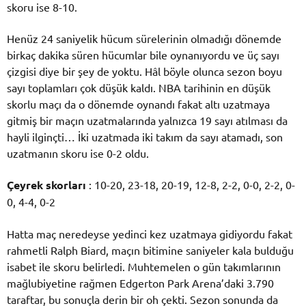
skoru ise 8-10.
Henüz 24 saniyelik hücum sürelerinin olmadığı dönemde
birkaç dakika süren hücumlar bile oynanıyordu ve üç sayı
çizgisi diye bir şey de yoktu. Hâl böyle olunca sezon boyu
sayı toplamları çok düşük kaldı. NBA tarihinin en düşük
skorlu maçı da o dönemde oynandı fakat altı uzatmaya
gitmiş bir maçın uzatmalarında yalnızca 19 sayı atılması da
hayli ilginçti… İki uzatmada iki takım da sayı atamadı, son
uzatmanın skoru ise 0-2 oldu.
Çeyrek skorları
: 10-20, 23-18, 20-19, 12-8, 2-2, 0-0, 2-2, 0-
0, 4-4, 0-2
Hatta maç neredeyse yedinci kez uzatmaya gidiyordu fakat
rahmetli Ralph Biard, maçın bitimine saniyeler kala bulduğu
isabet ile skoru belirledi. Muhtemelen o gün takımlarının
mağlubiyetine rağmen Edgerton Park Arena’daki 3.790
taraftar, bu sonuçla derin bir oh çekti. Sezon sonunda da