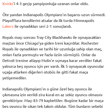
Knicks
‘i 4-3 geçip şampiyonluğa uzanan onlar oldu.
Öte yandan Indianapolis Olympians’ın başarısı uzun sürmedi.
Playofflara kendilerini atsalar da ilk turda Minneapolis
Lakers
ile oynadıkları seri 2-1 sonuçlandı.
Royals maçı sonrası Tray City Blackhawks ile oynayacakları
maçtan önce Chicago’ya giden treni kaçırdılar. Rochester
Royals ile oynadıkları ve tarihi bir uzunluğa sahip olan maç,
onları fazla yormuştu ve fazla üzün sürmüştü. Onlar da
Detroit trenine atlayıp Molin’e uçmaya karar verdiler fakat
yalnızca beş oyuncu için yer vardı. İlk 5 oynayacak oyuncular
uçağa atlarken diğerleri otobüs ile gitti fakat maça
yetişemediler.
Indianapolis Olympians’ın o güne özel beş oyuncu ile
çıkmasına izin verildi zira kural en az sekiz oyuncu olmasını
gerektiriyor. Maçı 83-79 kaybettiler. Bugüne kadar bir maça
beş oyuncu ile çıkan tek takım oldular. Tüm bunların sebebi