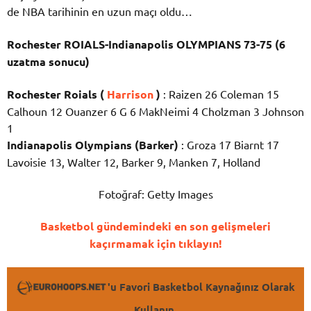
de NBA tarihinin en uzun maçı oldu…
Rochester ROIALS-Indianapolis OLYMPIANS 73-75 (6
uzatma sonucu)
Rochester Roials (
Harrison
)
: Raizen 26 Coleman 15
Calhoun 12 Ouanzer 6 G 6 MakNeimi 4 Cholzman 3 Johnson
1
Indianapolis Olympians (Barker)
: Groza 17 Biarnt 17
Lavoisie 13, Walter 12, Barker 9, Manken 7, Holland
Fotoğraf: Getty Images
Basketbol gündemindeki en son gelişmeleri
kaçırmamak için tıklayın!
'u Favori Basketbol Kaynağınız Olarak
Kullanın.