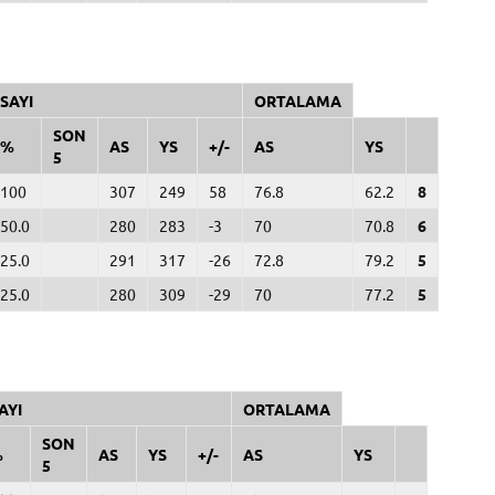
SAYI
ORTALAMA
SON
%
AS
YS
+/-
AS
YS
5
100
307
249
58
76.8
62.2
8
50.0
280
283
-3
70
70.8
6
25.0
291
317
-26
72.8
79.2
5
25.0
280
309
-29
70
77.2
5
AYI
ORTALAMA
SON
%
AS
YS
+/-
AS
YS
5