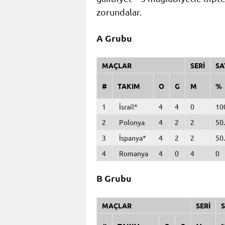
zorundalar.
A Grubu
MAÇLAR
SERİ
SA
#
TAKIM
O
G
M
%
1
İsrail*
4
4
0
10
2
Polonya
4
2
2
50
3
İspanya*
4
2
2
50
4
Romanya
4
0
4
0
B Grubu
MAÇLAR
SERİ
S