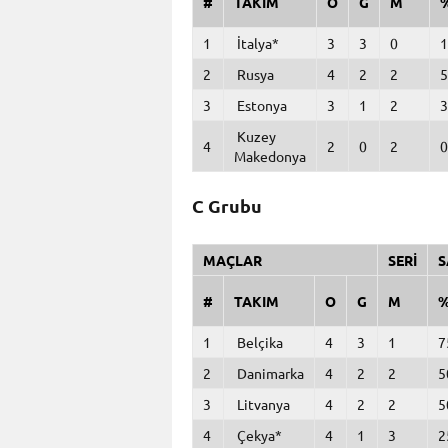
#
TAKIM
O
G
M
1
İtalya*
3
3
0
1
2
Rusya
4
2
2
5
3
Estonya
3
1
2
3
Kuzey
4
2
0
2
0
Makedonya
C Grubu
MAÇLAR
SERİ
S
#
TAKIM
O
G
M
1
Belçika
4
3
1
7
2
Danimarka
4
2
2
5
3
Litvanya
4
2
2
5
4
Çekya*
4
1
3
2