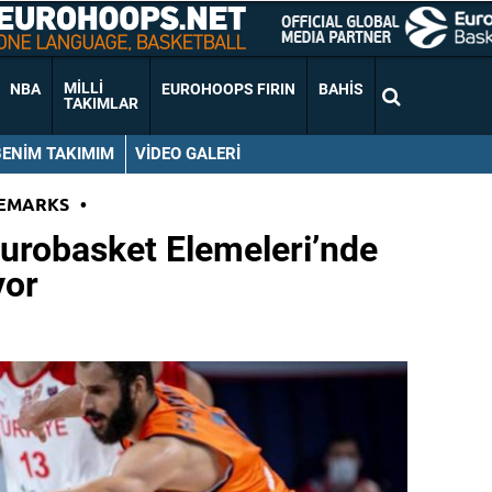
MILLI
NBA
EUROHOOPS FIRIN
BAHIS
TAKIMLAR
BENIM TAKIMIM
VIDEO GALERI
EMARKS
•
urobasket Elemeleri’nde
yor