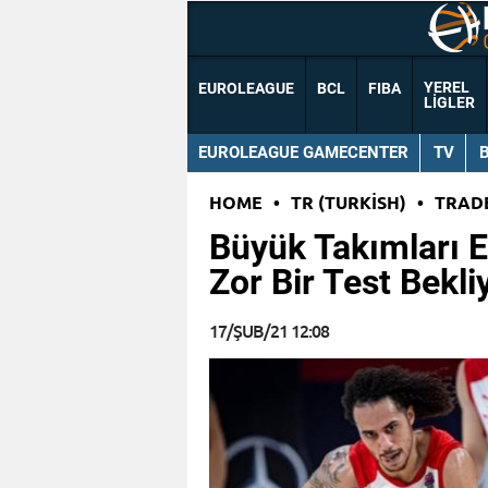
YEREL
EUROLEAGUE
BCL
FIBA
LIGLER
EUROLEAGUE GAMECENTER
TV
HOME
•
TR (TURKISH)
•
TRAD
Büyük Takımları E
Zor Bir Test Bekli
17/ŞUB/21 12:08