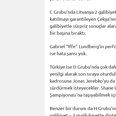
C Grubu’nda Litvanya 2 galibiye
katılmayı garantileyen Çekya’nın
galibiyetle sürpriz sonuçlar ala
bir başına bıraktı.
Gabriel “Iffe” Lundberg’in perf
ise hata şansı yok.
Türkiye ise D Grubu’nda çok dah
yenilgi alarak son sıraya oturdul
kadrosuna Jonas Jerebko’yu da d
sürdürmek isteyecekler. Shane L
Şampiyonası’na taşıyabilmek için
Benzer bir durum da H Grubu’nd
galibiyet – 3 mağlubiyetle dipte