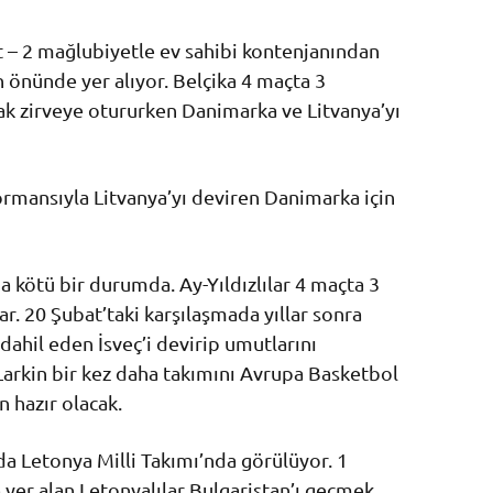
t – 2 mağlubiyetle ev sahibi kontenjanından
 önünde yer alıyor. Belçika 4 maçta 3
rak zirveye otururken Danimarka ve Litvanya’yı
ormansıyla Litvanya’yı deviren Danimarka için
a kötü bir durumda. Ay-Yıldızlılar 4 maçta 3
ar. 20 Şubat’taki karşılaşmada yıllar sonra
ahil eden İsveç’i devirip umutlarını
arkin bir kez daha takımını Avrupa Basketbol
 hazır olacak.
a Letonya Milli Takımı’nda görülüyor. 1
 yer alan Letonyalılar Bulgaristan’ı geçmek