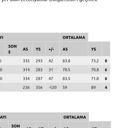
YI
ORTALAMA
SON
AS
YS
+/-
AS
YS
5
0
335
293
42
83.8
73.2
8
.0
314
283
31
78.5
70.8
6
.0
334
287
47
83.5
71.8
6
236
356
-120
59
89
4
AYI
ORTALAMA
SON