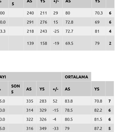
%
AS
YS
+/-
AS
YS
5
00
240
211
29
80
70.3
6
0.0
291
276
15
72.8
69
6
3.3
218
243
-25
72.7
81
4
139
158
-19
69.5
79
2
AYI
ORTALAMA
SON
%
AS
YS
+/-
AS
YS
5
5.0
335
283
52
83.8
70.8
7
0.0
314
329
-15
78.5
82.2
6
0.0
322
326
-4
80.5
81.5
6
5.0
316
349
-33
79
87.2
5