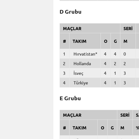
D Grubu
MAÇLAR
SERİ
#
TAKIM
O
G
M
1
Hırvatistan*
4
4
0
2
Hollanda
4
2
2
3
İsveç
4
1
3
4
Türkiye
4
1
3
E Grubu
MAÇLAR
SERİ
S
#
TAKIM
O
G
M