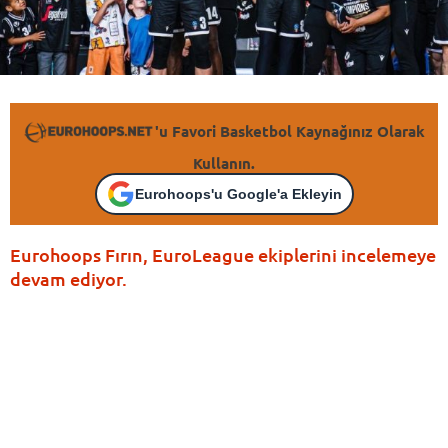
'u Favori Basketbol Kaynağınız Olarak
Kullanın.
Eurohoops'u Google'a Ekleyin
Eurohoops Fırın, EuroLeague ekiplerini incelemeye
devam ediyor.