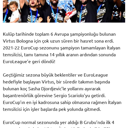
Kulüp tarihinde toplam 6 Avrupa şampiyonluğu bulunan
Virtus Bologna için çok uzun süren bir hasret sona erdi.
2021-22 EuroCup sezonunu şampiyon tamamlayan İtalyan
temsilcisi, tamı tamına 14 yıllık aranın ardından sonunda
EuroLeague’e geri döndü!
Geçtiğimiz sezona büyük beklentiler ve EuroLeague
hedefiyle başlayan Virtus, bir süredir takımın başında
bulunan koç Sasha Djordjevic’le yollarını ayırarak
başantrenörlük görevine Sergio Scariolo’yu getirdi.
EuroCup’ın en iyi kadrosuna sahip olmasına rağmen İtalyan
temsilcisi için işler başlarda pek yolunda gitmedi.
EuroCup normal sezonunda yer aldığı B Grubu’nda ilk 4