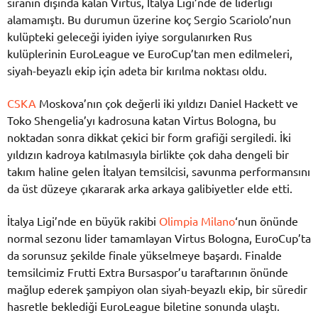
sıranın dışında kalan Virtus, İtalya Ligi’nde de liderliği
alamamıştı. Bu durumun üzerine koç Sergio Scariolo’nun
kulüpteki geleceği iyiden iyiye sorgulanırken Rus
kulüplerinin EuroLeague ve EuroCup’tan men edilmeleri,
siyah-beyazlı ekip için adeta bir kırılma noktası oldu.
CSKA
Moskova’nın çok değerli iki yıldızı Daniel Hackett ve
Toko Shengelia’yı kadrosuna katan Virtus Bologna, bu
noktadan sonra dikkat çekici bir form grafiği sergiledi. İki
yıldızın kadroya katılmasıyla birlikte çok daha dengeli bir
takım haline gelen İtalyan temsilcisi, savunma performansını
da üst düzeye çıkararak arka arkaya galibiyetler elde etti.
İtalya Ligi’nde en büyük rakibi
Olimpia Milano
‘nun önünde
normal sezonu lider tamamlayan Virtus Bologna, EuroCup’ta
da sorunsuz şekilde finale yükselmeye başardı. Finalde
temsilcimiz Frutti Extra Bursaspor’u taraftarının önünde
mağlup ederek şampiyon olan siyah-beyazlı ekip, bir süredir
hasretle beklediği EuroLeague biletine sonunda ulaştı.