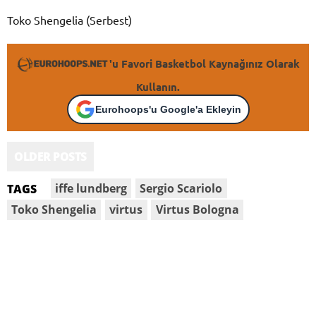
Toko Shengelia (Serbest)
'u Favori Basketbol Kaynağınız Olarak
Kullanın.
Eurohoops'u Google'a Ekleyin
OLDER POSTS
iffe lundberg
Sergio Scariolo
TAGS
Toko Shengelia
virtus
Virtus Bologna