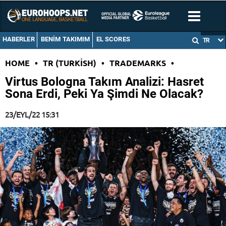
HABERLER
BENIM TAKIMIM
EL SCORES
TR
HOME
•
TR (TURKISH)
•
TRADEMARKS
•
Virtus Bologna Takım Analizi: Hasret
Sona Erdi, Peki Ya Şimdi Ne Olacak?
23/EYL/22 15:31