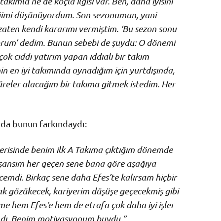
kımla ne de koçla ilgisi var. Ben, daha iyisini
eğimi düşünüyordum. Son sezonumun, yani
zaten kendi kararımı vermiştim. ‘Bu sezon sonu
iyorum’ dedim. Bunun sebebi de şuydu: O dönemi
 çok ciddi yatırım yapan iddialı bir takım
in en iyi takımında oynadığım için yurtdışında,
üreler alacağım bir takıma gitmek istedim. Her
 da bunun farkındaydı:
çerisinde benim ilk A Takıma çıktığım dönemde
 şansım her geçen sene bana göre aşağıya
cemdi. Birkaç sene daha Efes’te kalırsam hiçbir
ak gözükecek, kariyerim düşüşe geçecekmiş gibi
e hem Efes’e hem de etrafa çok daha iyi işler
dı. Benim motivasyonum buydu.”