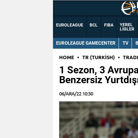
YEREL
EUROLEAGUE
BCL
FIBA
LIGLER
EUROLEAGUE GAMECENTER
TV
HOME
•
TR (TURKISH)
•
TRAD
1 Sezon, 3 Avrupa
Benzersiz Yurtdışı
06/ARA/22 10:30