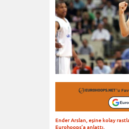
'u Fav
Euro
Ender Arslan, eşine kolay ras
Eurohoops’a anlattı.