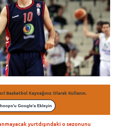
ori Basketbol Kaynağınız Olarak Kullanın.
hoops'u Google'a Ekleyin
tlanmayacak yurtdışındaki o sezonunu