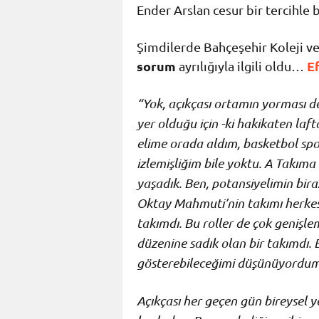
Ender Arslan cesur bir tercihle b
Şimdilerde Bahçeşehir Koleji ve
sorum
E
ayrılığıyla ilgili oldu…
“Yok, açıkçası ortamın yorması d
yer olduğu için -ki hakikaten laft
elime orada aldım, basketbol sp
izlemişliğim bile yoktu. A Takıma
yaşadık. Ben, potansiyelimin bira
Oktay Mahmuti’nin takımı herkesin
takımdı. Bu roller de çok genişle
düzenine sadık olan bir takımdı.
gösterebileceğimi düşünüyordum
Açıkçası her geçen gün bireysel y