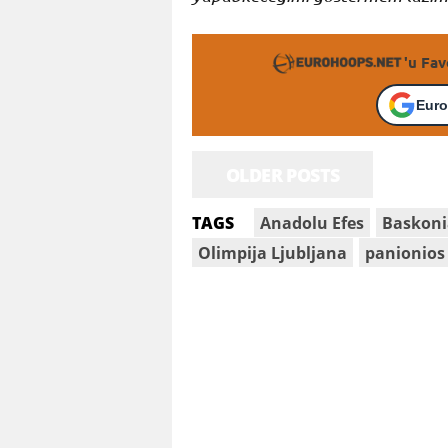
'u Fav
Euro
OLDER POSTS
Anadolu Efes
Baskon
TAGS
Olimpija Ljubljana
panionios