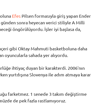
boluna
Efes
Pilsen formasıyla giriş yapan Ender
 günden sonra heyecan verici stiliyle A Milli
eneceği öngörülüyordu. İşler iyi başlasa da,
çeri gibi Oktay Mahmuti basketboluna daha
an oyuncularla sahada yer alıyordu.
rlüğe ihtiyaç duyan bir karakterdi. 2006’nın
yken yurtdışına Slovenya ile adım atmaya karar
duğu farketmez. 1 senede 3 takım değiştirme
müzde de pek fazla rastlamıyoruz.