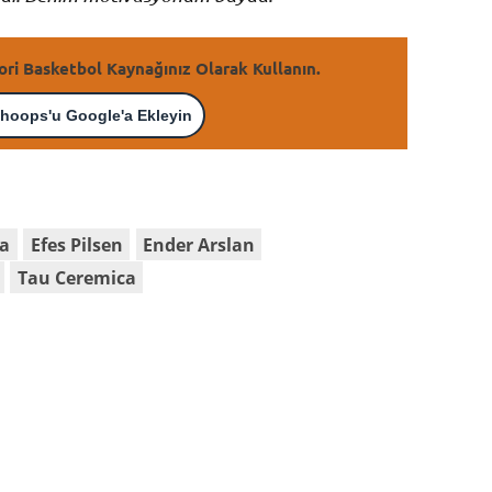
ori Basketbol Kaynağınız Olarak Kullanın.
hoops'u Google'a Ekleyin
ia
Efes Pilsen
Ender Arslan
Tau Ceremica