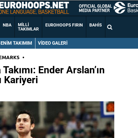
MILLI
NBA
EUROHOOPS FIRIN
BAHIS
TAKIMLAR
BENIM TAKIMIM
VIDEO GALERI
EMARKS
•
 Takımı: Ender Arslan’ın
 Kariyeri