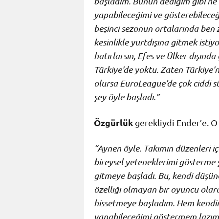
başladım. Bunun dediğim gibi ne ta
yapabileceğimi ve gösterebilec
beşinci sezonun ortalarında ben 
kesinlikle yurtdışına gitmek ist
hatırlarsın, Efes ve Ülker dışında
Türkiye’de yoktu. Zaten Türkiye’n
olursa EuroLeague’de çok ciddi s
şey öyle başladı.”
Özgürlük
gerekliydi Ender’e. O
“Aynen öyle. Takımın düzenleri i
bireysel yeteneklerimi gösterme
gitmeye başladı. Bu, kendi düşün
özelliği olmayan bir oyuncu olar
hissetmeye başladım. Hem kendim
yapabileceğimi göstermem lazım