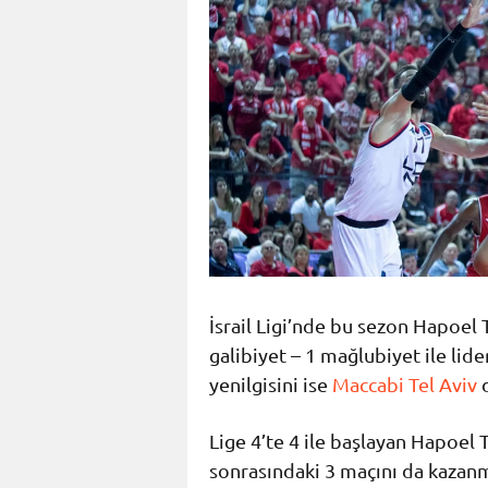
İsrail Ligi’nde bu sezon Hapoel T
galibiyet – 1 mağlubiyet ile lid
yenilgisini ise
Maccabi Tel Aviv
d
Lige 4’te 4 ile başlayan Hapoel T
sonrasındaki 3 maçını da kazanma