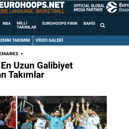
MILLI
NBA
EUROHOOPS FIRIN
BAHIS
TAKIMLAR
BENIM TAKIMIM
VIDEO GALERI
EMARKS
•
 En Uzun Galibiyet
an Takımlar