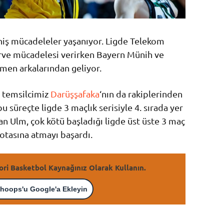
iş mücadeleler yaşanıyor. Ligde Telekom
rve mücadelesi verirken Bayern Münih ve
en arkalarından geliyor.
 temsilcimiz
Darüşşafaka
‘nın da rakiplerinden
süreçte ligde 3 maçlık serisiyle 4. sırada yer
lan Ulm, çok kötü başladığı ligde üst üste 3 maç
otasına atmayı başardı.
ori Basketbol Kaynağınız Olarak Kullanın.
hoops'u Google'a Ekleyin