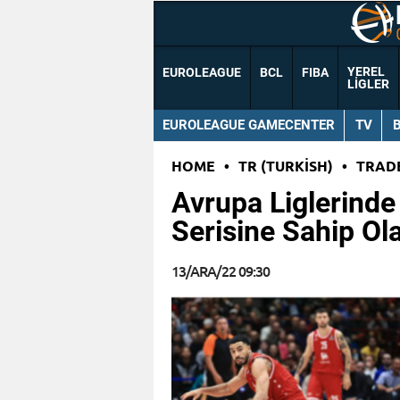
YEREL
EUROLEAGUE
BCL
FIBA
LIGLER
EUROLEAGUE GAMECENTER
TV
HOME
•
TR (TURKISH)
•
TRAD
Avrupa Liglerinde
Serisine Sahip Ol
13/ARA/22 09:30