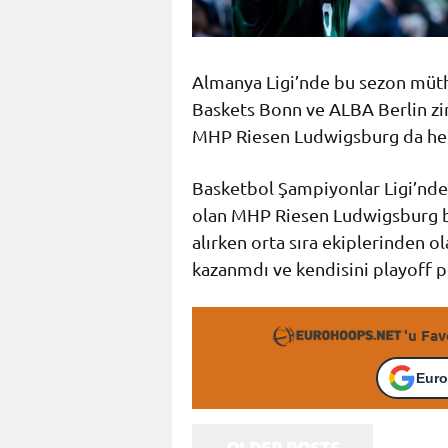
Almanya Ligi’nde bu sezon müth
Baskets Bonn ve ALBA Berlin zi
MHP Riesen Ludwigsburg da hem
Basketbol Şampiyonlar Ligi’nde
olan MHP Riesen Ludwigsburg bu 
alırken orta sıra ekiplerinden o
kazanmdı ve kendisini playoff p
'u Fav
Euro
OLDER POSTS