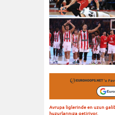
'u Fav
Euro
Avrupa liglerinde en uzun gali
huzurlarınıza getiriyor.