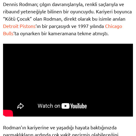
Dennis Rodman; çılgın davranışlarıyla, renkli saçlarıyla ve
ribaund yeteneğiyle bilinen bir oyuncuydu. Kariyeri boyunca
“Kötü Çocuk” olan Rodman, direkt olarak bu isimle anılan
Detroit Pistons
‘ın bir parçasıydı ve 1997 yılında
Chicago
Bulls
‘ta oynarken bir kameramana tekme atmıştı.
Rodman’ın kariyerine ve yaşadığı hayata baktığınızda
parmaklıkların ardında çok vakit geçirmiş olabileceğini