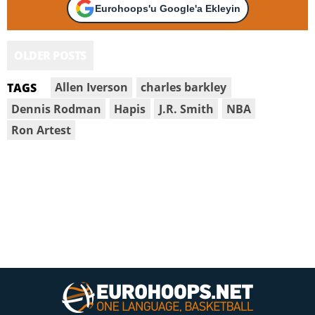
Eurohoops'u Google'a Ekleyin
OLDER POSTS
Allen Iverson
charles barkley
TAGS
Dennis Rodman
Hapis
J.R. Smith
NBA
Ron Artest