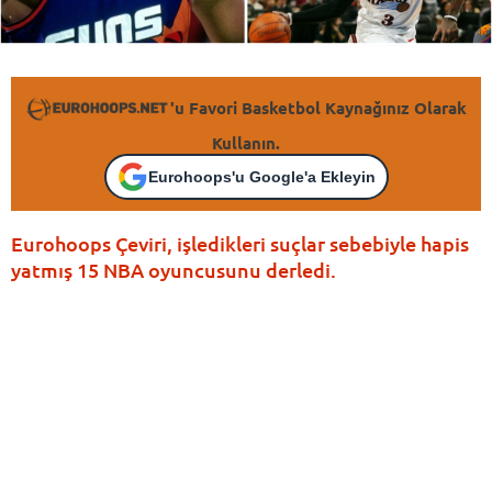
'u Favori Basketbol Kaynağınız Olarak
Kullanın.
Eurohoops'u Google'a Ekleyin
Eurohoops Çeviri, işledikleri suçlar sebebiyle hapis
yatmış 15 NBA oyuncusunu derledi.