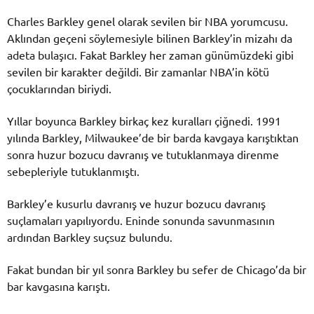
Charles Barkley genel olarak sevilen bir NBA yorumcusu.
Aklından geçeni söylemesiyle bilinen Barkley’in mizahı da
adeta bulaşıcı. Fakat Barkley her zaman günümüzdeki gibi
sevilen bir karakter değildi. Bir zamanlar NBA’in kötü
çocuklarından biriydi.
Yıllar boyunca Barkley birkaç kez kuralları çiğnedi. 1991
yılında Barkley, Milwaukee’de bir barda kavgaya karıştıktan
sonra huzur bozucu davranış ve tutuklanmaya direnme
sebepleriyle tutuklanmıştı.
Barkley’e kusurlu davranış ve huzur bozucu davranış
suçlamaları yapılıyordu. Eninde sonunda savunmasının
ardından Barkley suçsuz bulundu.
Fakat bundan bir yıl sonra Barkley bu sefer de Chicago’da bir
bar kavgasına karıştı.