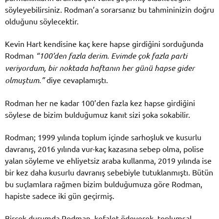
söyleyebilirsiniz. Rodman’a sorarsanız bu tahmininizin doğru
olduğunu söylecektir.
Kevin Hart kendisine kaç kere hapse girdiğini sorduğunda
Rodman
“100’den fazla derim. Evimde çok fazla parti
veriyordum, bir noktada haftanın her günü hapse gider
olmuştum.”
diye cevaplamıştı.
Rodman her ne kadar 100’den fazla kez hapse girdiğini
söylese de bizim bulduğumuz kanıt sizi şoka sokabilir.
Rodman; 1999 yılında toplum içinde sarhoşluk ve kusurlu
davranış, 2016 yılında vur-kaç kazasına sebep olma, polise
yalan söyleme ve ehliyetsiz araba kullanma, 2019 yılında ise
bir kez daha kusurlu davranış sebebiyle tutuklanmıştı. Bütün
bu suçlamlara rağmen bizim bulduğumuza göre Rodman,
hapiste sadece iki gün geçirmiş.
Birçok durumda Rodman, kefalet ödeyerek, toplumsal