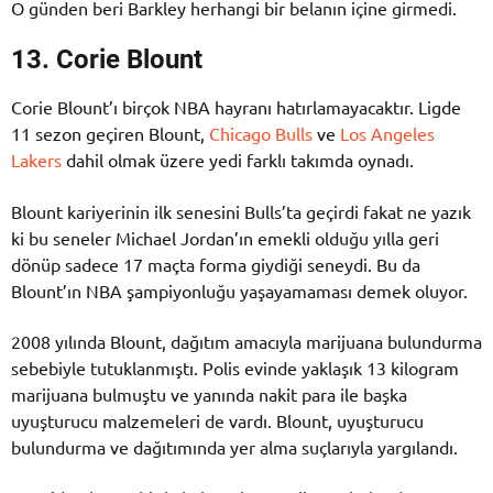
O günden beri Barkley herhangi bir belanın içine girmedi.
13. Corie Blount
Corie Blount’ı birçok NBA hayranı hatırlamayacaktır. Ligde
11 sezon geçiren Blount,
Chicago Bulls
ve
Los Angeles
Lakers
dahil olmak üzere yedi farklı takımda oynadı.
Blount kariyerinin ilk senesini Bulls’ta geçirdi fakat ne yazık
ki bu seneler Michael Jordan’ın emekli olduğu yılla geri
dönüp sadece 17 maçta forma giydiği seneydi. Bu da
Blount’ın NBA şampiyonluğu yaşayamaması demek oluyor.
2008 yılında Blount, dağıtım amacıyla marijuana bulundurma
sebebiyle tutuklanmıştı. Polis evinde yaklaşık 13 kilogram
marijuana bulmuştu ve yanında nakit para ile başka
uyuşturucu malzemeleri de vardı. Blount, uyuşturucu
bulundurma ve dağıtımında yer alma suçlarıyla yargılandı.