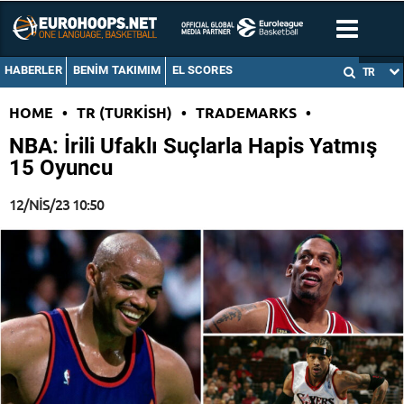
HABERLER
BENIM TAKIMIM
EL SCORES
TR
HOME
•
TR (TURKISH)
•
TRADEMARKS
•
NBA: İrili Ufaklı Suçlarla Hapis Yatmış
15 Oyuncu
12/NIS/23 10:50