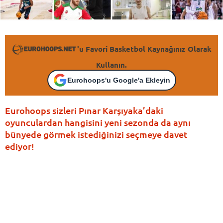
'u Favori Basketbol Kaynağınız Olarak
Kullanın.
Eurohoops'u Google'a Ekleyin
Eurohoops sizleri Pınar Karşıyaka’daki
oyunculardan hangisini yeni sezonda da aynı
bünyede görmek istediğinizi seçmeye davet
ediyor!