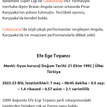
Basketbol Süper Ligi’ne
Galatasaray
NEF formasıyla
merhaba diyen Braian Angola sezon ortasında Pınar
Karşıyaka’nın yolunu tutmuştu. Tecrübeli oyuncu,
Karşıyaka’da kendini buldu.
Galatasaray
‘da inişli-çıkışlı performanslar sergileyen Angola,
Karşıyaka’da ise muazzam performanslarla dikkat çekti.
Efe Ege Tırpancı
Mevki: Oyun kurucu| Doğum Tarihi: 21 Ekim 1992 | Ülke:
Türkiye
2022-23 BSL İstatistikleri: 7 maç – 06:45 dakika – 0.5 sayı
– 1.4 ribaund – 0.57 asist – 2.1 verimlilik
2000 doğumlu Efe Ergi Tırpancı yerli rotasyonundaki
isimlerden biriyken çok az forma şansı buldu.