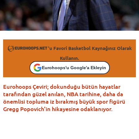
'u Favori Basketbol Kaynağınız Olarak
Kullanın.
Eurohoops'u Google'a Ekleyin
Eurohoops Çeviri; dokunduğu bütün hayatlar
tarafından güzel anılan, NBA tarihine, daha da
önemlisi topluma iz bırakmış büyük spor figürü
Gregg Popovich’in hikayesine odaklanıyor.