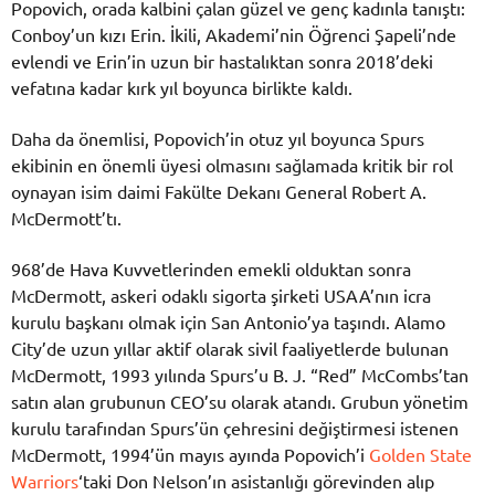
Popovich, orada kalbini çalan güzel ve genç kadınla tanıştı:
Conboy’un kızı Erin. İkili, Akademi’nin Öğrenci Şapeli’nde
evlendi ve Erin’in uzun bir hastalıktan sonra 2018’deki
vefatına kadar kırk yıl boyunca birlikte kaldı.
Daha da önemlisi, Popovich’in otuz yıl boyunca Spurs
ekibinin en önemli üyesi olmasını sağlamada kritik bir rol
oynayan isim daimi Fakülte Dekanı General Robert A.
McDermott’tı.
968’de Hava Kuvvetlerinden emekli olduktan sonra
McDermott, askeri odaklı sigorta şirketi USAA’nın icra
kurulu başkanı olmak için San Antonio’ya taşındı. Alamo
City’de uzun yıllar aktif olarak sivil faaliyetlerde bulunan
McDermott, 1993 yılında Spurs’u B. J. “Red” McCombs’tan
satın alan grubunun CEO’su olarak atandı. Grubun yönetim
kurulu tarafından Spurs’ün çehresini değiştirmesi istenen
McDermott, 1994’ün mayıs ayında Popovich’i
Golden State
Warriors
‘taki Don Nelson’ın asistanlığı görevinden alıp