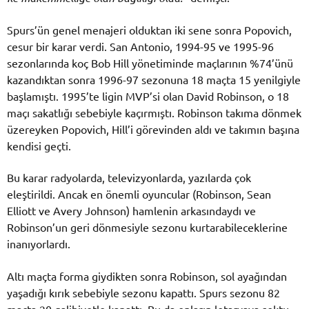
Spurs’ün genel menajeri olduktan iki sene sonra Popovich,
cesur bir karar verdi. San Antonio, 1994-95 ve 1995-96
sezonlarında koç Bob Hill yönetiminde maçlarının %74’ünü
kazandıktan sonra 1996-97 sezonuna 18 maçta 15 yenilgiyle
başlamıştı. 1995’te ligin MVP’si olan David Robinson, o 18
maçı sakatlığı sebebiyle kaçırmıştı. Robinson takıma dönmek
üzereyken Popovich, Hill’i görevinden aldı ve takımın başına
kendisi geçti.
Bu karar radyolarda, televizyonlarda, yazılarda çok
eleştirildi. Ancak en önemli oyuncular (Robinson, Sean
Elliott ve Avery Johnson) hamlenin arkasındaydı ve
Robinson’un geri dönmesiyle sezonu kurtarabileceklerine
inanıyorlardı.
Altı maçta forma giydikten sonra Robinson, sol ayağından
yaşadığı kırık sebebiyle sezonu kapattı. Spurs sezonu 82
maçta 20 galibiyetle kapattı. Bu da onların lotaryaya soktu,