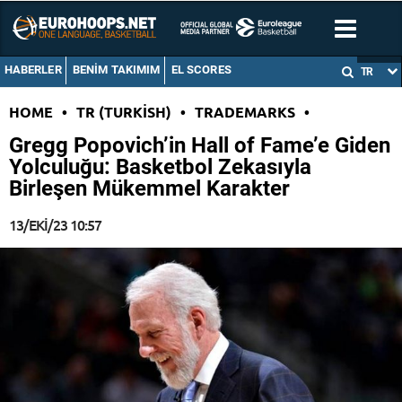
HABERLER
BENIM TAKIMIM
EL SCORES
TR
HOME
•
TR (TURKISH)
•
TRADEMARKS
•
Gregg Popovich’in Hall of Fame’e Giden
Yolculuğu: Basketbol Zekasıyla
Birleşen Mükemmel Karakter
13/EKI/23 10:57