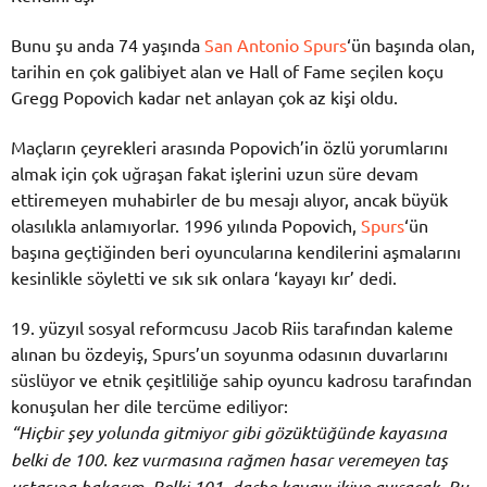
Bunu şu anda 74 yaşında
San Antonio Spurs
‘ün başında olan,
tarihin en çok galibiyet alan ve Hall of Fame seçilen koçu
Gregg Popovich kadar net anlayan çok az kişi oldu.
Maçların çeyrekleri arasında Popovich’in özlü yorumlarını
almak için çok uğraşan fakat işlerini uzun süre devam
ettiremeyen muhabirler de bu mesajı alıyor, ancak büyük
olasılıkla anlamıyorlar. 1996 yılında Popovich,
Spurs
‘ün
başına geçtiğinden beri oyuncularına kendilerini aşmalarını
kesinlikle söyletti ve sık sık onlara ‘kayayı kır’ dedi.
19. yüzyıl sosyal reformcusu Jacob Riis tarafından kaleme
alınan bu özdeyiş, Spurs’un soyunma odasının duvarlarını
süslüyor ve etnik çeşitliliğe sahip oyuncu kadrosu tarafından
konuşulan her dile tercüme ediliyor:
“Hiçbir şey yolunda gitmiyor gibi gözüktüğünde kayasına
belki de 100. kez vurmasına rağmen hasar veremeyen taş
ustasına bakarım. Belki 101. darbe kayayı ikiye ayıracak. Bu