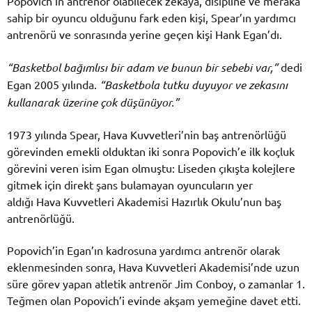
Popovich’in antrenör olabilecek zekaya, disipline ve meraka
sahip bir oyuncu olduğunu fark eden kişi, Spear’ın yardımcı
antrenörü ve sonrasında yerine geçen kişi Hank Egan’dı.
“Basketbol bağımlısı bir adam ve bunun bir sebebi var,”
dedi
Egan 2005 yılında.
“Basketbola tutku duyuyor ve zekasını
kullanarak üzerine çok düşünüyor.”
1973 yılında Spear, Hava Kuvvetleri’nin baş antrenörlüğü
görevinden emekli olduktan iki sonra Popovich’e ilk koçluk
görevini veren isim Egan olmuştu: Liseden çıkışta kolejlere
gitmek için direkt şans bulamayan oyuncuların yer
aldığı Hava Kuvvetleri Akademisi Hazırlık Okulu’nun baş
antrenörlüğü.
Popovich’in Egan’ın kadrosuna yardımcı antrenör olarak
eklenmesinden sonra, Hava Kuvvetleri Akademisi’nde uzun
süre görev yapan atletik antrenör Jim Conboy, o zamanlar 1.
Teğmen olan Popovich’i evinde akşam yemeğine davet etti.