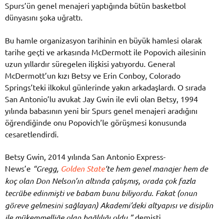
Spurs’ün genel menajeri yaptığında bütün basketbol
dünyasını şoka uğrattı.
Bu hamle organizasyon tarihinin en büyük hamlesi olarak
tarihe geçti ve arkasında McDermott ile Popovich ailesinin
uzun yıllardır süregelen ilişkisi yatıyordu. General
McDermott’un kızı Betsy ve Erin Conboy, Colorado
Springs’teki ilkokul günlerinde yakın arkadaşlardı. O sırada
San Antonio’lu avukat Jay Gwin ile evli olan Betsy, 1994
yılında babasının yeni bir Spurs genel menajeri aradığını
öğrendiğinde onu Popovich’le görüşmesi konusunda
cesaretlendirdi.
Betsy Gwin, 2014 yılında San Antonio Express-
News’e
“Gregg,
Golden State
‘te hem genel manajer hem de
koç olan Don Nelson’ın altında çalışmış, orada çok fazla
tecrübe edinmişti ve babam bunu biliyordu. Fakat (onun
göreve gelmesini sağlayan) Akademi’deki altyapısı ve disiplin
ile mükemmelliğe olan bağlılığı oldu.”
demişti.