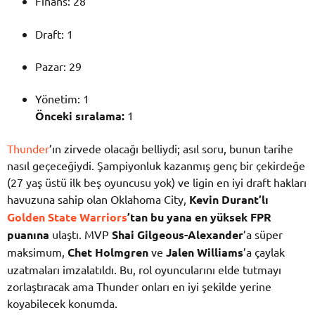
Finans: 28
Draft: 1
Pazar: 29
Yönetim: 1
Önceki sıralama:
1
Thunder
’ın zirvede olacağı belliydi; asıl soru, bunun tarihe
nasıl geçeceğiydi. Şampiyonluk kazanmış genç bir çekirdeğe
(27 yaş üstü ilk beş oyuncusu yok) ve ligin en iyi draft hakları
havuzuna sahip olan Oklahoma City,
Kevin Durant’lı
Golden State Warriors
’tan bu yana en yüksek FPR
puanına
ulaştı. MVP
Shai Gilgeous-Alexander
’a süper
maksimum,
Chet Holmgren
ve
Jalen Williams
’a çaylak
uzatmaları imzalatıldı. Bu, rol oyuncularını elde tutmayı
zorlaştıracak ama Thunder onları en iyi şekilde yerine
koyabilecek konumda.