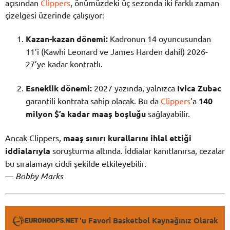
açısından
Clippers
, önümüzdeki üç sezonda iki farklı zaman
çizelgesi üzerinde çalışıyor:
Kazan-kazan dönemi:
Kadronun 14 oyuncusundan
11’i (Kawhi Leonard ve James Harden dahil) 2026-
27’ye kadar kontratlı.
Esneklik dönemi:
2027 yazında, yalnızca
Ivica Zubac
garantili kontrata sahip olacak. Bu da
Clippers
’a
140
milyon $’a kadar maaş boşluğu
sağlayabilir.
Ancak Clippers,
maaş sınırı kurallarını ihlal ettiği
iddialarıyla
soruşturma altında. İddialar kanıtlanırsa, cezalar
bu sıralamayı ciddi şekilde etkileyebilir.
—
Bobby Marks
'u Favori Basketbol Kaynağınız Olarak