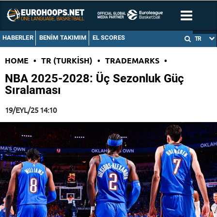
HABERLER
BENIM TAKIMIM
EL SCORES
TR
HOME
•
TR (TURKISH)
•
TRADEMARKS
•
NBA 2025-2028: Üç Sezonluk Güç
Sıralaması
19/EYL/25 14:10