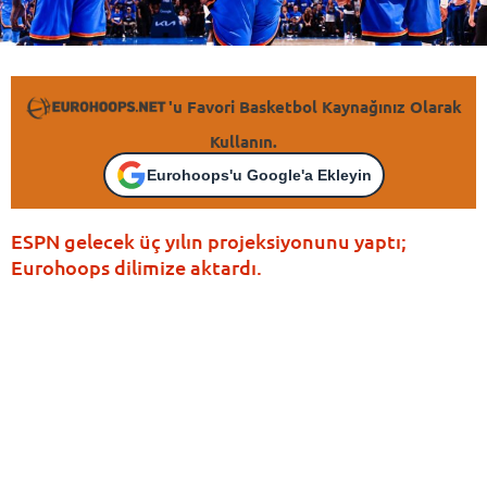
'u Favori Basketbol Kaynağınız Olarak
Kullanın.
Eurohoops'u Google'a Ekleyin
ESPN gelecek üç yılın projeksiyonunu yaptı;
Eurohoops dilimize aktardı.