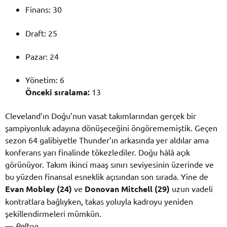
Finans: 30
Draft: 25
Pazar: 24
Yönetim: 6
Önceki sıralama:
13
Cleveland’ın Doğu’nun vasat takımlarından gerçek bir
şampiyonluk adayına dönüşeceğini öngörememiştik. Geçen
sezon 64 galibiyetle Thunder’ın arkasında yer aldılar ama
konferans yarı finalinde tökezlediler. Doğu hâlâ açık
görünüyor. Takım ikinci maaş sınırı seviyesinin üzerinde ve
bu yüzden finansal esneklik açısından son sırada. Yine de
Evan Mobley (24)
ve
Donovan Mitchell (29)
uzun vadeli
kontratlara bağlıyken, takas yoluyla kadroyu yeniden
şekillendirmeleri mümkün.
—
Pelton