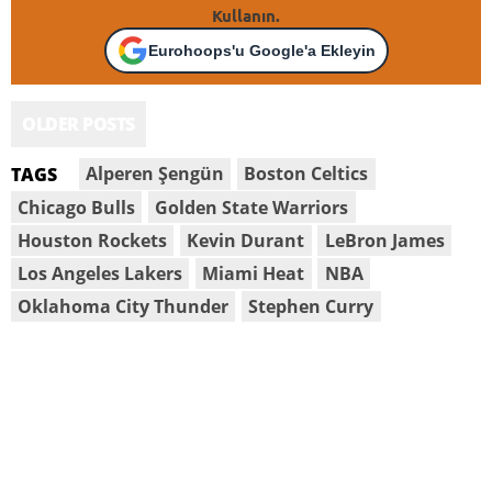
Kullanın.
Eurohoops'u Google'a Ekleyin
OLDER POSTS
Alperen Şengün
Boston Celtics
TAGS
Chicago Bulls
Golden State Warriors
Houston Rockets
Kevin Durant
LeBron James
Los Angeles Lakers
Miami Heat
NBA
Oklahoma City Thunder
Stephen Curry