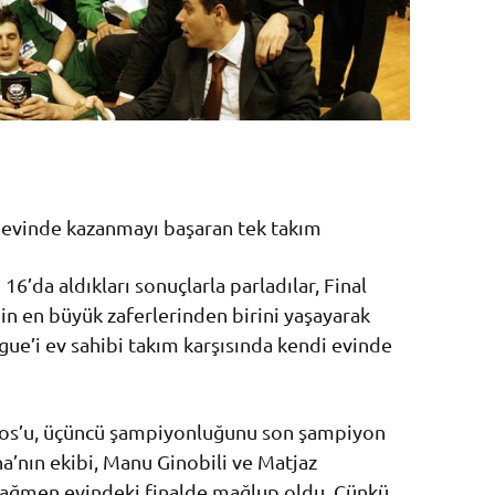
 evinde kazanmayı başaran tek takım
16’da aldıkları sonuçlarla parladılar, Final
inin en büyük zaferlerinden birini yaşayarak
ague’i ev sahibi takım karşısında kendi evinde
ikos’u, üçüncü şampiyonluğunu son şampiyon
na’nın ekibi, Manu Ginobili ve Matjaz
ğmen evindeki finalde mağlup oldu. Çünkü