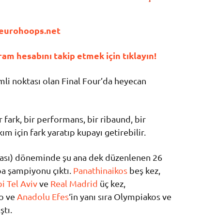
eurohoops.net
am hesabını takip etmek için tıklayın!
i noktası olan Final Four’da heyecan
r fark, bir performans, bir ribaund, bir
ım için fark yaratıp kupayı getirebilir.
sı) döneminde şu ana dek düzenlenen 26
pa şampiyonu çıktı.
Panathinaikos
beş kez,
i Tel Aviv
ve
Real Madrid
üç kez,
o ve
Anadolu Efes
‘in yanı sıra Olympiakos ve
ştı.