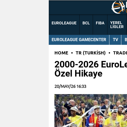
YEREL
EUROLEAGUE
BCL
FIBA
LIGLER
EUROLEAGUE GAMECENTER
TV
HOME
•
TR (TURKISH)
•
TRAD
2000-2026 EuroLe
Özel Hikaye
20/MAY/26 16:33