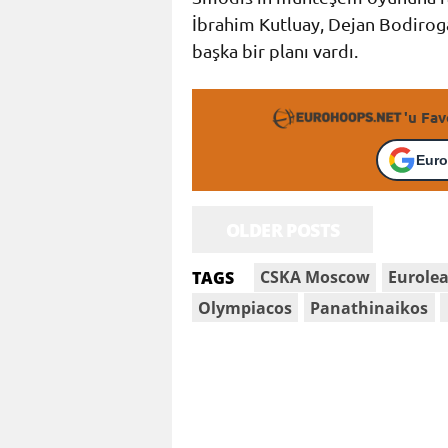
İbrahim Kutluay, Dejan Bodirog
başka bir planı vardı.
'u Fav
Euro
OLDER POSTS
CSKA Moscow
Eurole
TAGS
Olympiacos
Panathinaikos