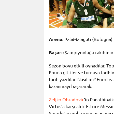
Arena:
PalaMalaguti (Bologna)
Başarı:
Şampiyonluğu rakibinin
Sezon boyu etkili oynadılar, Top 
Four’a gittiler ve turnuva tarih
tarih yazdılar. Nasıl mı? EuroLe
kazanmayı başararak.
Zeljko Obradovic
‘in Panathina
Virtus’a karşı aldı. Ettore Messi
Smodis’in muhteşem oyununa ra