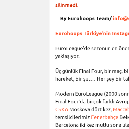
silinmedi.
By Eurohoops Team/
info@
Eurohoops Türkiye’nin Instagr
EuroLeague’de sezonun en öneml
yaklaşıyor.
Üç günlük Final Four, bir maç, bi
hareket, bir şut… Her şey bir tak
Modern EuroLeague (2000 sonra
Final Four’da birçok farklı Avru
CSKA
Moskova dört kez,
Maccab
temsilcilerimiz
Fenerbahçe
Bek
Barcelona iki kez mutlu sona ula