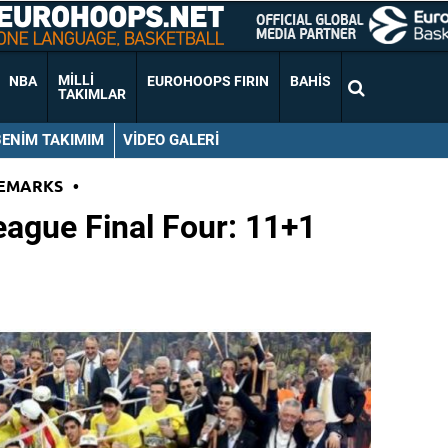
MILLI
NBA
EUROHOOPS FIRIN
BAHIS
TAKIMLAR
BENIM TAKIMIM
VIDEO GALERI
EMARKS
•
ague Final Four: 11+1