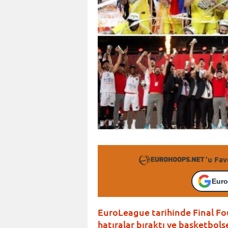
'u Fav
Euro
EuroLeague tarihinde Final Four
hatıralar bıraktı ve basketbols