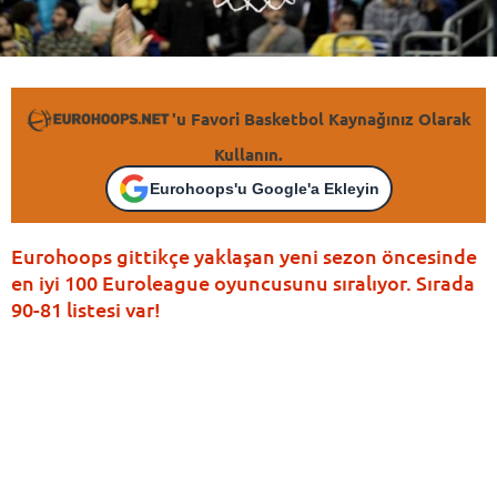
'u Favori Basketbol Kaynağınız Olarak
Kullanın.
Eurohoops'u Google'a Ekleyin
Eurohoops gittikçe yaklaşan yeni sezon öncesinde
en iyi 100 Euroleague oyuncusunu sıralıyor. Sırada
90-81 listesi var!