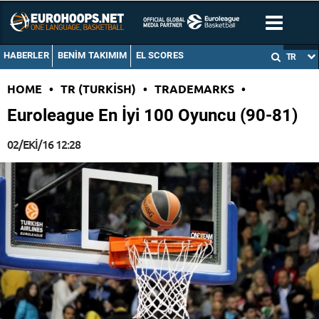
HABERLER
BENIM TAKIMIM
EL SCORES
TR
HOME
•
TR (TURKISH)
•
TRADEMARKS
•
Euroleague En İyi 100 Oyuncu (90-81)
02/EKI/16 12:28