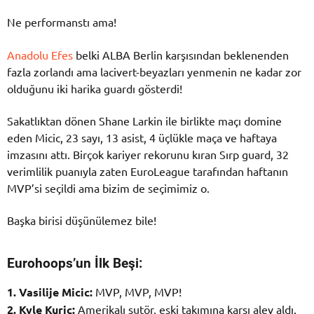
Ne performanstı ama!
Anadolu Efes
belki ALBA Berlin karşısından beklenenden
fazla zorlandı ama lacivert-beyazları yenmenin ne kadar zor
olduğunu iki harika guardı gösterdi!
Sakatlıktan dönen Shane Larkin ile birlikte maçı domine
eden Micic, 23 sayı, 13 asist, 4 üçlükle maça ve haftaya
imzasını attı. Birçok kariyer rekorunu kıran Sırp guard, 32
verimlilik puanıyla zaten EuroLeague tarafından haftanın
MVP’si seçildi ama bizim de seçimimiz o.
Başka birisi düşünülemez bile!
Eurohoops’un İlk Beşi:
1. Vasilije Micic:
MVP, MVP, MVP!
2. Kyle Kuric:
Amerikalı şutör, eski takımına karşı alev aldı.