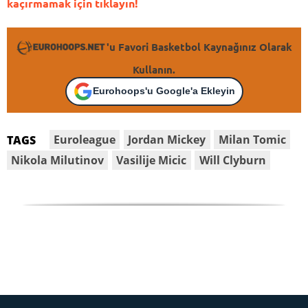
kaçırmamak için tıklayın!
'u Favori Basketbol Kaynağınız Olarak
Kullanın.
Eurohoops'u Google'a Ekleyin
Euroleague
Jordan Mickey
Milan Tomic
TAGS
Nikola Milutinov
Vasilije Micic
Will Clyburn