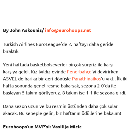
By John Askounis/
info@eurohoops.net
Turkish Airlines EuroLeague’de 2. haftayı daha geride
bıraktık.
Yeni haftada basketbolseverler birçok sürpriz ile karşı
karşıya geldi. Kızılyıldız evinde
Fenerbahçe
‘yi devirirken
ASVEL de harika bir geri dönüşle
Panathinaikos
‘u yıktı. İlk iki
hafta sonunda genel resme bakarsak, sezona 2-0’da ile
başlayan 5 takım görüyoruz. 8 takım ise 1-1 ile sezona girdi.
Daha sezon uzun ve bu resmin üstünden daha çok sular
akacak. Bu sebeple gelin, biz haftanın ödüllerine bakalım!
Eurohoops’un MVP’si:
Vasilije Micic