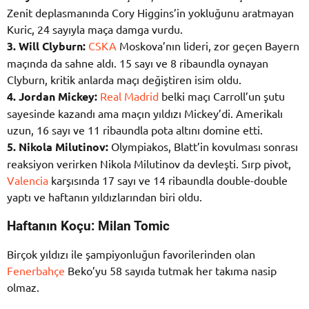
Zenit deplasmanında Cory Higgins’in yokluğunu aratmayan
Kuric, 24 sayıyla maça damga vurdu.
3. Will Clyburn:
CSKA
Moskova’nın lideri, zor geçen Bayern
maçında da sahne aldı. 15 sayı ve 8 ribaundla oynayan
Clyburn, kritik anlarda maçı değiştiren isim oldu.
4. Jordan Mickey:
Real Madrid
belki maçı Carroll’un şutu
sayesinde kazandı ama maçın yıldızı Mickey’di. Amerikalı
uzun, 16 sayı ve 11 ribaundla pota altını domine etti.
5. Nikola Milutinov:
Olympiakos, Blatt’in kovulması sonrası
reaksiyon verirken Nikola Milutinov da devleşti. Sırp pivot,
Valencia
karşısında 17 sayı ve 14 ribaundla double-double
yaptı ve haftanın yıldızlarından biri oldu.
Haftanın Koçu: Milan Tomic
Birçok yıldızı ile şampiyonluğun favorilerinden olan
Fenerbahçe
Beko’yu 58 sayıda tutmak her takıma nasip
olmaz.