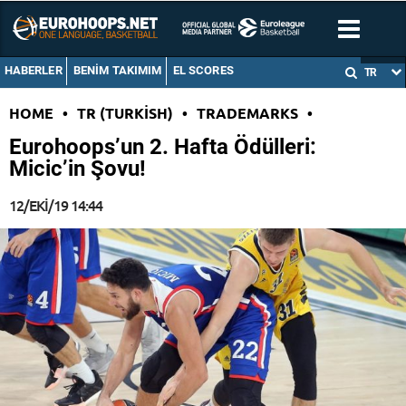
HABERLER
BENIM TAKIMIM
EL SCORES
TR
HOME
•
TR (TURKISH)
•
TRADEMARKS
•
Eurohoops’un 2. Hafta Ödülleri:
Micic’in Şovu!
12/EKI/19 14:44