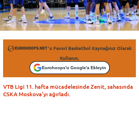
'u Favori Basketbol Kaynağınız Olarak
Kullanın.
Eurohoops'u Google'a Ekleyin
VTB Ligi 11. hafta mücadelesinde Zenit, sahasında
CSKA Moskova’yı ağırladı.