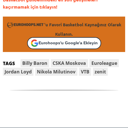
kaçırmamak için tıklayın!
'u Favori Basketbol Kaynağınız Olarak
Kullanın.
Eurohoops'u Google'a Ekleyin
Billy Baron
CSKA Moskova
Euroleague
TAGS
Jordan Loyd
Nikola Milutinov
VTB
zenit