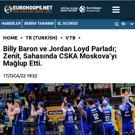
HABERLER
BENIM TAKIMIM
EL SCORES
TR
HOME
•
TR (TURKISH)
•
VTB
•
Billy Baron ve Jordan Loyd Parladı;
Zenit, Sahasında CSKA Moskova’yı
Mağlup Etti.
17/OCA/22 19:52