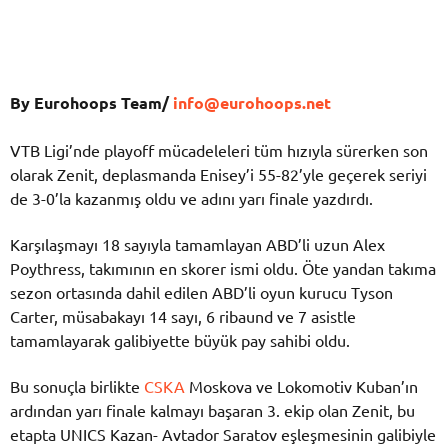
By Eurohoops Team/
info@eurohoops.net
VTB Ligi’nde playoff mücadeleleri tüm hızıyla sürerken son
olarak Zenit, deplasmanda Enisey’i 55-82’yle geçerek seriyi
de 3-0’la kazanmış oldu ve adını yarı finale yazdırdı.
Karşılaşmayı 18 sayıyla tamamlayan ABD’li uzun Alex
Poythress, takımının en skorer ismi oldu. Öte yandan takıma
sezon ortasında dahil edilen ABD’li oyun kurucu Tyson
Carter, müsabakayı 14 sayı, 6 ribaund ve 7 asistle
tamamlayarak galibiyette büyük pay sahibi oldu.
Bu sonuçla birlikte
CSKA
Moskova ve Lokomotiv Kuban’ın
ardından yarı finale kalmayı başaran 3. ekip olan Zenit, bu
etapta UNICS Kazan- Avtador Saratov eşleşmesinin galibiyle