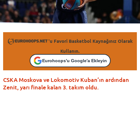
'u Favori Basketbol Kaynağınız Olarak
Kullanın.
Eurohoops'u Google'a Ekleyin
CSKA Moskova ve Lokomotiv Kuban’ın ardından
Zenit, yarı finale kalan 3. takım oldu.