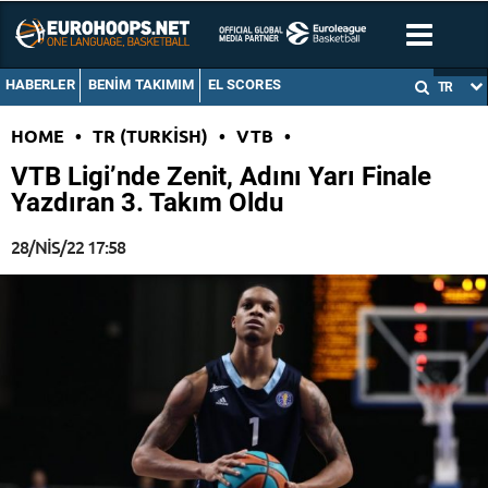
HABERLER
BENIM TAKIMIM
EL SCORES
TR
HOME
•
TR (TURKISH)
•
VTB
•
VTB Ligi’nde Zenit, Adını Yarı Finale
Yazdıran 3. Takım Oldu
28/NIS/22 17:58