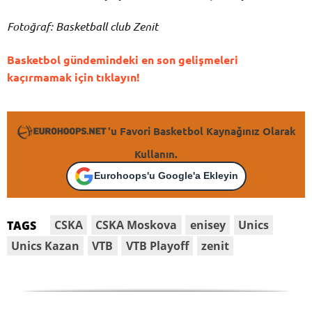
Fotoğraf: Basketball club Zenit
Basketbol gündemindeki en son gelişmeleri
kaçırmamak için tıklayın!
'u Favori Basketbol Kaynağınız Olarak
Kullanın.
Eurohoops'u Google'a Ekleyin
CSKA
CSKA Moskova
enisey
Unics
TAGS
Unics Kazan
VTB
VTB Playoff
zenit