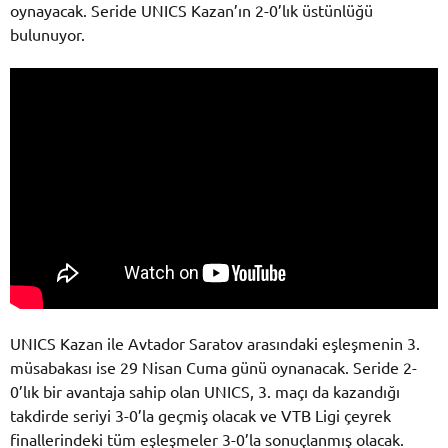
oynayacak. Seride UNICS Kazan’ın 2-0’lık üstünlüğü
bulunuyor.
UNICS Kazan ile Avtador Saratov arasındaki eşleşmenin 3.
müsabakası ise 29 Nisan Cuma günü oynanacak. Seride 2-
0’lık bir avantaja sahip olan UNICS, 3. maçı da kazandığı
takdirde seriyi 3-0’la geçmiş olacak ve VTB Ligi çeyrek
finallerindeki tüm eşleşmeler 3-0’la sonuçlanmış olacak.