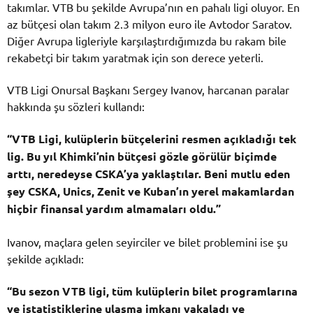
takımlar. VTB bu şekilde Avrupa’nın en pahalı ligi oluyor. En
az bütçesi olan takım 2.3 milyon euro ile Avtodor Saratov.
Diğer Avrupa ligleriyle karşılaştırdığımızda bu rakam bile
rekabetçi bir takım yaratmak için son derece yeterli.
VTB Ligi Onursal Başkanı Sergey Ivanov, harcanan paralar
hakkında şu sözleri kullandı:
“VTB Ligi, kulüplerin bütçelerini resmen açıkladığı tek
lig. Bu yıl Khimki’nin bütçesi gözle görülür biçimde
arttı, neredeyse CSKA’ya yaklaştılar. Beni mutlu eden
şey CSKA, Unics, Zenit ve Kuban’ın yerel makamlardan
hiçbir finansal yardım almamaları oldu.”
Ivanov, maçlara gelen seyirciler ve bilet problemini ise şu
şekilde açıkladı:
“Bu sezon VTB ligi, tüm kulüplerin bilet programlarına
ve istatistiklerine ulaşma imkanı yakaladı ve