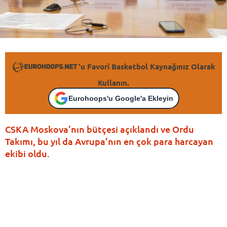
'u Favori Basketbol Kaynağınız Olarak
Kullanın.
Eurohoops'u Google'a Ekleyin
CSKA Moskova’nın bütçesi açıklandı ve Ordu
Takımı, bu yıl da Avrupa’nın en çok para harcayan
ekibi oldu.