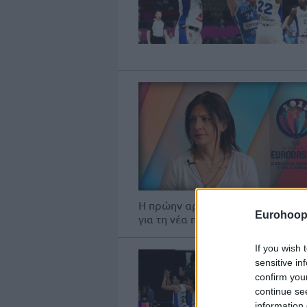
H πρώην αρχηγός της Εθνικής, a
Eurohoop
για τη νέα πρόκληση της "γαλανόλε
If you wish 
sensitive in
confirm you
continue se
information 