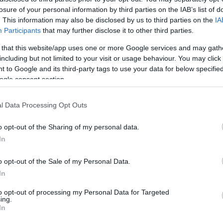
πιθανότατα την
losure of your personal information by third parties on the IAB’s list of
πρόκριση στους “8” του
. This information may also be disclosed by us to third parties on the
IA
Ευρωμπάσκετ
Participants
that may further disclose it to other third parties.
19/JUN/25 08:20
 that this website/app uses one or more Google services and may gath
including but not limited to your visit or usage behaviour. You may click 
απόψε (20:30, ΕΡΤ2, Novasports Start) την πολύ
 to Google and its third-party tags to use your data for below specifi
ν έκπληξη που...
ogle consent section.
Ελλάδα – Ελβετία 87-65:
l Data Processing Opt Outs
“Γαλανόλευκη” κυριαρχία
στην πρεμιέρα του
o opt-out of the Sharing of my personal data.
Ευρωμπάσκετ Γυναικών!
In
18/JUN/25 21:09
o opt-out of the Sale of my Personal Data.
Η Ελλάδα ξεκίνησε με εμφατική νίκη το
In
Ευρωμπάσκετ Γυναικών, επιβλήθηκε με
87-65 της Ελβετίας.
to opt-out of processing my Personal Data for Targeted
ing.
In
Εθνική Γυναικών: Με την