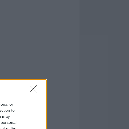
sonal or
ection to
ou may
 personal
out of the