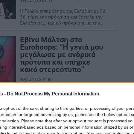
19/JUN/25 21:17
Η Γαλλία επικράτησε της Ελλάδας με 92-
56, πήρε την πρόκριση και έστειλε την
Ελλάδα σε... τελικό πρόκρισης με την...
Εβίνα Μάλτση στο
Eurohoops: “Η γενιά μου
μεγάλωσε με ανδρικά
πρότυπα και υπήρχε
κακό στερεότυπο”
19/JUN/25 14:00
mbassador του Ευρωμπάσκετ Γυναικών στο ΣΕΦ,
s -
Do Not Process My Personal Information
υκης", τις συγκρίσεις...
to opt-out of the sale, sharing to third parties, or processing of your per
Εθνική Γυναικών: Με την
formation for targeted advertising by us, please use the below opt-out s
πολύ ισχυρή Γαλλία για
r selection. Please note that after your opt-out request is processed y
την έκπληξη και
eing interest-based ads based on personal information utilized by us or
disclosed to third parties prior to your opt-out. You may separately opt-