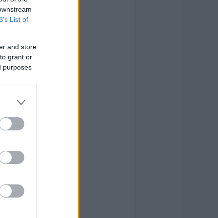
 downstream
B’s List of
er and store
to grant or
ed purposes