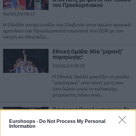
του Προολυμπιακού
06/JUL/24 08:27
Η Ελλάδα αντιμετωπίζει την Σλοβενία στον πρώτο χρονικά
ημιτελικό του Προολυμπιακό τουρνουά στο ΣΕΦ με τον
νικητή να πλησιάζει...
Εθνική Ομάδα: Μία “μηχανή”
παραγωγής!
05/JUL/24 08:20
Η Εθνική Ομάδα μοιράζει τη μπάλα
"μαεστρικά" στα πέντε ματς που
έχει δώσει αυτό το καλοκαίρι,
μετρώντας πάνω από...
Πανόραμα Προολυμπιακών: Τα
ζευγάρια των ημιτελικών
Eurohoops -
Do Not Process My Personal
04/JUL/24 22:45
Information
Έγινε της... εκπλήξεως στη Ρίγα με