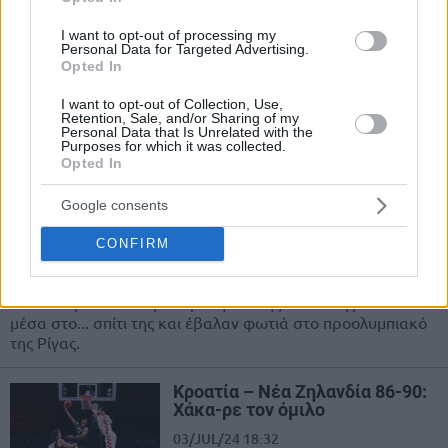
Πανόραμα Προολυμπιακών: Στα
νοκ άουτ Ισπανία με Λορένζο
I want to opt-out of processing my
και άλλες τρεις ομάδες
Personal Data for Targeted Advertising.
Opted In
03/JUL/24 23:00
I want to opt-out of Collection, Use,
Ίδρωσε το Μαυροβούνιο όμως λύγισε το Καμερούν (70-66)
Retention, Sale, and/or Sharing of my
και... άνοιξε λογαριασμό. Πρωτιά για τις Μπαχάμες στο
Personal Data that Is Unrelated with the
Purposes for which it was collected.
Προολυμπιακό της Βαλένθια.
Opted In
Οι Φιλιππίνες σόκαραν τη
Google consents
Λετονία και έβαλαν σε…
μπελάδες τη Γεωργία
CONFIRM
03/JUL/24 20:42
Απίθανες Φιλιππίνες επικράτησαν της Λετονίας με 89-80
μέσα στο... σπίτι της και έβαλαν φωτιά στο προολυμπιακό
της Ρίγας.
Κροατία – Νέα Ζηλανδία 86-90:
Χάκα-ρε τον όμιλο
03/JUL/24 18:32