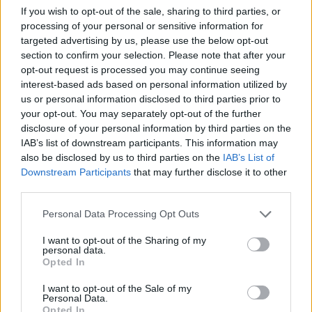
το Καμερούν και τις Φιλιππίνες να
If you wish to opt-out of the sale, sharing to third parties, or
ακολουθούν Λετονία και Βραζιλία
processing of your personal or sensitive information for
αντίστοιχα. Την πάτησαν...
targeted advertising by us, please use the below opt-out
section to confirm your selection. Please note that after your
opt-out request is processed you may continue seeing
Η ΔΕΗ στέλνει ένα δυνατό
μήνυμα για την ισότητα και τη
interest-based ads based on personal information utilized by
συμπερίληψη
us or personal information disclosed to third parties prior to
your opt-out. You may separately opt-out of the further
04/JUL/24 14:14
disclosure of your personal information by third parties on the
Ο κορυφαίος Έλληνας αθλητής, Νίκος Γκάλης και μία
IAB’s list of downstream participants. This information may
ομάδα 40 αθλητών και καλλιτεχνών στέλνουν ένα δυνατό
also be disclosed by us to third parties on the
IAB’s List of
μήνυμα για την...
Downstream Participants
that may further disclose it to other
third parties.
Νικ Καλάθης: Η “μαεστρική”
Please note that this website/app uses one or more Google
Personal Data Processing Opt Outs
παράστασή του κόντρα στη
services and may gather and store information including but
Δομινικανή Δημοκρατία (video)
not limited to your visit or usage behaviour. You may click to
I want to opt-out of the Sharing of my
04/JUL/24 13:01
personal data.
grant or deny consent to Google and its third-party tags to
Opted In
use your data for below specified purposes in below Google
Ο Νικ Καλάθης τα έκανε όλα και συνέφερε κόντρα στην
consent section.
Δομινικανή Δημηκρατία.
I want to opt-out of the Sale of my
Personal Data.
Opted In