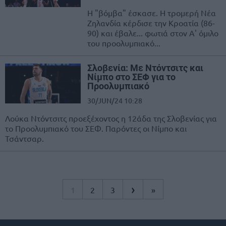
Η "βόμβα" έσκασε. Η τρομερή Νέα
Ζηλανδία κέρδισε την Κροατία (86-
90) και έβαλε... φωτιά στον Α' όμιλο
του προολυμπιακό...
Σλοβενία: Με Ντόντσιτς και
Νίμπο στο ΣΕΦ για το
Προολυμπιακό
30/JUN/24 10:28
Λούκα Ντόντσιτς προεξέχοντος η 12άδα της Σλοβενίας για
το Προολυμπιακό του ΣΕΦ. Παρόντες οι Νίμπο και
Τσάντσαρ.
›
1
2
3
»