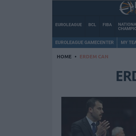
NATION
EUROLEAGUE
BCL
FIBA
CHAMPI
EUROLEAGUE GAMECENTER
MY TE
HOME
•
ERDEM CAN
ER