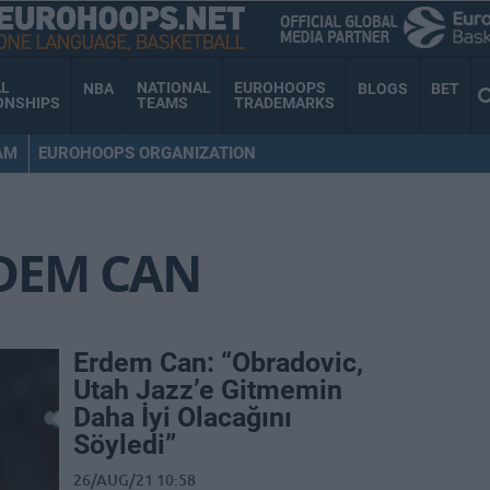
AL
NATIONAL
EUROHOOPS
NBA
BLOGS
BET
ONSHIPS
TEAMS
TRADEMARKS
AM
EUROHOOPS ORGANIZATION
DEM CAN
Erdem Can: “Obradovic,
Utah Jazz’e Gitmemin
Daha İyi Olacağını
Söyledi”
26/AUG/21 10:58