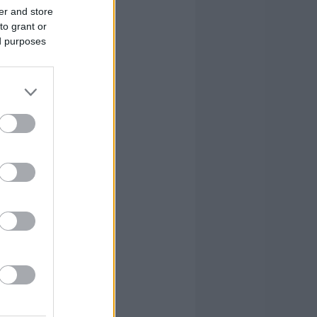
er and store
to grant or
ed purposes