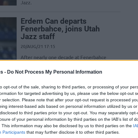
Jazz.
Erdem Can departs
Fenerbahce, joins Utah
Jazz staff
20/AUG/21 17:15
After nearly one decade at Fenerbahce
Beko, Erdem Can makes the move to the
NBA
s -
Do Not Process My Personal Information
Fenerbahçe Beko, Erdem
to opt-out of the sale, sharing to third parties, or processing of your per
Can’ı NBA’e Uğurladı!
formation for targeted advertising by us, please use the below opt-out s
r selection. Please note that after your opt-out request is processed y
20/AUG/21 17:02
eing interest-based ads based on personal information utilized by us or
disclosed to third parties prior to your opt-out. You may separately opt-
Fenerbahçe Beko'da Erdem Can
losure of your personal information by third parties on the IAB’s list of
görevinden ayrıldı...
. This information may also be disclosed by us to third parties on the
IA
Participants
that may further disclose it to other third parties.