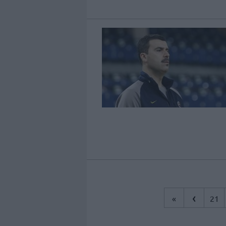
‹
«
21