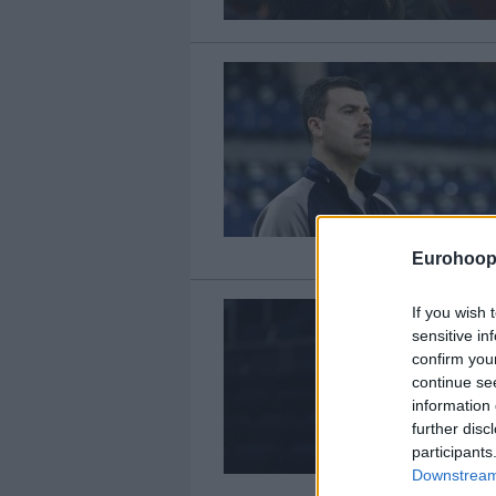
Eurohoop
If you wish 
sensitive in
confirm you
continue se
information 
further disc
participants
Downstream 