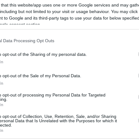
 that this website/app uses one or more Google services and may gath
Fenerbahçe Beko
including but not limited to your visit or usage behaviour. You may click 
Yardımcı Koçu Erdem Can
 to Google and its third-party tags to use your data for below specifi
6. Kez NBA Yaz Ligi’nde!
ogle consent section.
01/AUG/21 09:51
l Data Processing Opt Outs
Erdem Can'ın adresi bu yaz da NBA Yaz
Ligi oluyor.
o opt-out of the Sharing of my personal data.
In
Erdem Can:
o opt-out of the Sale of my Personal Data.
“Oyuncularımız Geri
In
Dönüş Yaparak Harika
Sezon Geçirdiler, Takdiri
to opt-out of processing my Personal Data for Targeted
ing.
Hak Ediyorlar”
In
28/APR/21 22:16
o opt-out of Collection, Use, Retention, Sale, and/or Sharing
ersonal Data that Is Unrelated with the Purposes for which it
ines EuroLeague playoffları üçüncü maçında CSKA
lected.
şma sonrası yardımcı antrenör Erdem Can
In