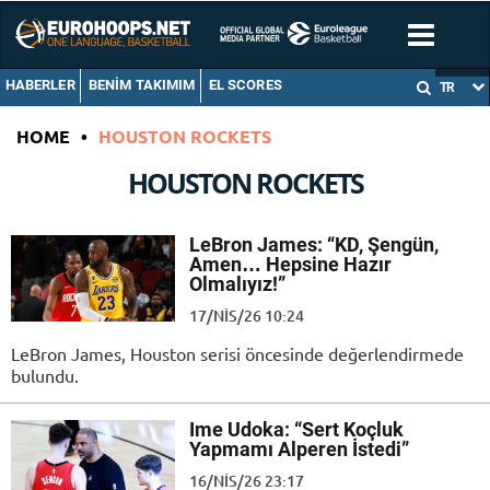
HABERLER
BENIM TAKIMIM
EL SCORES
TR
HOME
•
HOUSTON ROCKETS
HOUSTON ROCKETS
LeBron James: “KD, Şengün,
Amen… Hepsine Hazır
Olmalıyız!”
17/NIS/26 10:24
LeBron James, Houston serisi öncesinde değerlendirmede
bulundu.
Ime Udoka: “Sert Koçluk
Yapmamı Alperen İstedi”
16/NIS/26 23:17