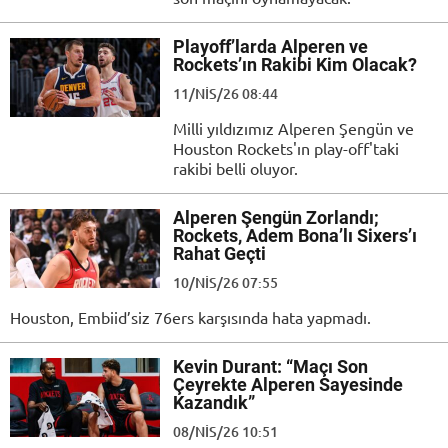
Playoff’larda Alperen ve
Rockets’ın Rakibi Kim Olacak?
11/NIS/26 08:44
Milli yıldızımız Alperen Şengün ve
Houston Rockets'ın play-off'taki
rakibi belli oluyor.
Alperen Şengün Zorlandı;
Rockets, Adem Bona’lı Sixers’ı
Rahat Geçti
10/NIS/26 07:55
Houston, Embiid’siz 76ers karşısında hata yapmadı.
Kevin Durant: “Maçı Son
Çeyrekte Alperen Sayesinde
Kazandık”
08/NIS/26 10:51