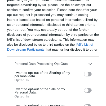
"παράθυρο" της FIBA...
targeted advertising by us, please use the below opt-out
section to confirm your selection. Please note that after your
opt-out request is processed you may continue seeing
Ολυμπιακός: Με Μόρις αντί
interest-based ads based on personal information utilized by
Ντιλικίνα στο Game 3 με
Μονακό
us or personal information disclosed to third parties prior to
your opt-out. You may separately opt-out of the further
05/MAY/26 18:16
disclosure of your personal information by third parties on the
Με τον Μόντε Μόρις αντί του Φρανκ Ντιλικίνα στη 12άδα
IAB’s list of downstream participants. This information may
του θα αγωνιστεί ο Ολυμπιακός απέναντι στη Μονακό.
also be disclosed by us to third parties on the
IAB’s List of
Downstream Participants
that may further disclose it to other
third parties.
Ολυμπιακός: Χωρίς Ντιλικίνα,
Φαλ, Μόρις με Μονακό
Please note that this website/app uses one or more Google
Personal Data Processing Opt Outs
28/APR/26 18:18
services and may gather and store information including but
not limited to your visit or usage behaviour. You may click to
I want to opt-out of the Sharing of my
Η δωδεκάδα του Ολυμπιακού για
personal data.
grant or deny consent to Google and its third-party tags to
την πρώτη αναμέτρηση απέναντι
Opted In
use your data for below specified purposes in below Google
στη Μονακό.
consent section.
I want to opt-out of the Sale of my
Personal Data.
Ολυμπιακός: Χωρίς Ντιλικίνα
Opted In
με Αρμάνι, εκτός για τους
Ιταλούς οι ΛεΝτέι,
I want to opt-out of processing my