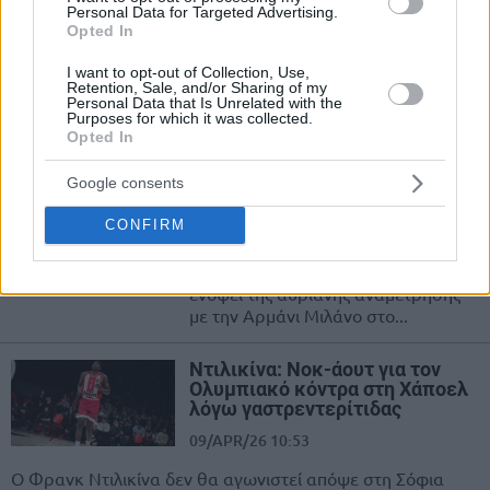
Personal Data for Targeted Advertising.
Γκούντουριτς
Opted In
16/APR/26 19:12
I want to opt-out of Collection, Use,
Με απόντα τον Φρανκ Ντιλικίνα θα αντιμετωπίσει ο
Retention, Sale, and/or Sharing of my
Personal Data that Is Unrelated with the
Ολυμπιακός την Αρμάνι Μιλάνο στο ΣΕΦ (21:15).
Purposes for which it was collected.
Opted In
Ολυμπιακός: Χωρίς Τζόουνς &
Μόρις κόντρα στην Αρμάνι
Google consents
15/APR/26 11:47
CONFIRM
Δύο παίκτες δεν θα βρίσκονται στη
διάθεση του Γιώργου Μπαρτζώκα
ενόψει της αυριανής αναμέτρησης
με την Αρμάνι Μιλάνο στο...
Ντιλικίνα: Νοκ-άουτ για τον
Ολυμπιακό κόντρα στη Χάποελ
λόγω γαστρεντερίτιδας
09/APR/26 10:53
Ο Φρανκ Ντιλικίνα δεν θα αγωνιστεί απόψε στη Σόφια