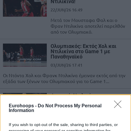
Ντιλικίνα!
22/JUN/26 16:49
Μετά τον Μουσταφα Φαλ και ο
Φραν Ντιλικίνα αποτελεί παρελθόν
από τον Ολυμπιακό.
Ολυμπιακός: Εκτός Χολ και
Ντιλικίνα στο Game 1 με
Παναθηναϊκό
03/JUN/26 17:41
Οι Ντόντα Χολ και Φρανκ Ντιλικίνα έμειναν εκτός από την
εξάδα των ξένων του Ολυμπιακού για το Game 1...
Φουρνιέ, Ντιλικίνα και
Γκομπέρ κλήθηκαν στη Γαλλία
για το “παράθυρο” της FIBA
Eurohoops -
Do Not Process My Personal
Information
22/MAY/26 15:51
Οι Εβάν Φουρνιέ και Φρανκ Ντιλικίνα του Ολυμπιακού
If you wish to opt-out of the sale, sharing to third parties, or
συμπεριλήφθηκαν στις κλήσεις της εθνικής Γαλλίας για το
processing of your personal or sensitive information for