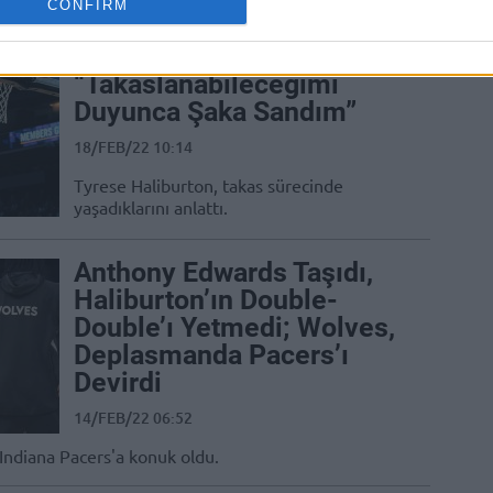
CONFIRM
Tyrese Haliburton:
“Takaslanabileceğimi
Duyunca Şaka Sandım”
18/FEB/22 10:14
Tyrese Haliburton, takas sürecinde
yaşadıklarını anlattı.
Anthony Edwards Taşıdı,
Haliburton’ın Double-
Double’ı Yetmedi; Wolves,
Deplasmanda Pacers’ı
Devirdi
14/FEB/22 06:52
ndiana Pacers'a konuk oldu.