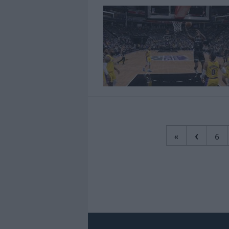
‹
«
6