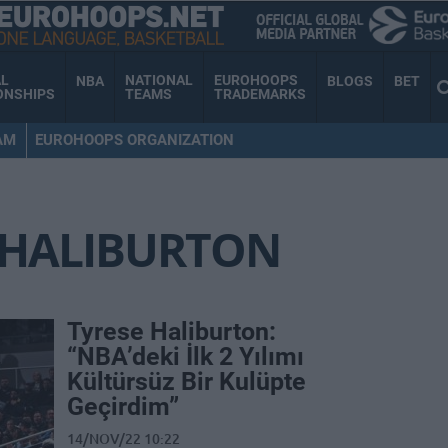
AL
NATIONAL
EUROHOOPS
NBA
BLOGS
BET
ONSHIPS
TEAMS
TRADEMARKS
AM
EUROHOOPS ORGANIZATION
 HALIBURTON
Tyrese Haliburton:
“NBA’deki İlk 2 Yılımı
Kültürsüz Bir Kulüpte
Geçirdim”
14/NOV/22 10:22