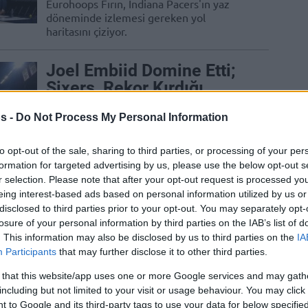
Eurohoops Fırın, Indiana Pacers'ın yaz
döneminde izlemesi gereken yol
haritasını çiziyor.
Joel Embiid Domine Etti;
Sixers, Rekor Kırdığı
Maçta Pacers’ı Yıktı
s -
Do Not Process My Personal Information
06/APR/22 09:09
NBA'de Indiana Pacers'ın konuğu
to opt-out of the sale, sharing to third parties, or processing of your per
Philadelphia 76ers'tı.
formation for targeted advertising by us, please use the below opt-out s
r selection. Please note that after your opt-out request is processed y
eing interest-based ads based on personal information utilized by us or
Darius Garland Kariyer
disclosed to third parties prior to your opt-out. You may separately opt-
Maçını Oynadı; Cavs,
losure of your personal information by third parties on the IAB’s list of
Pacers’ı Geriden Gelip
. This information may also be disclosed by us to third parties on the
IA
Participants
that may further disclose it to other third parties.
Devirdi
 that this website/app uses one or more Google services and may gath
09/MAR/22 07:35
including but not limited to your visit or usage behaviour. You may click 
NBA'de Indiana Pacers'ın konuğu
 to Google and its third-party tags to use your data for below specifi