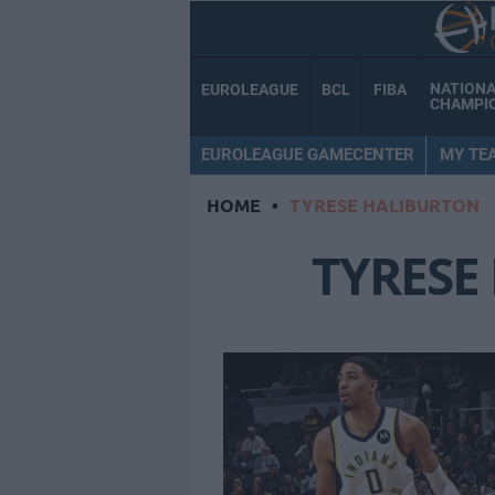
NATION
EUROLEAGUE
BCL
FIBA
CHAMPI
EUROLEAGUE GAMECENTER
MY TE
HOME
•
TYRESE HALIBURTON
TYRESE