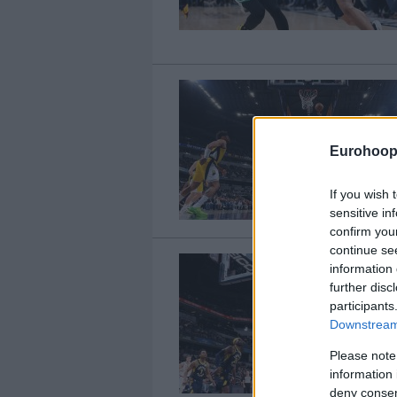
Eurohoop
If you wish 
sensitive in
confirm you
continue se
information 
further disc
participants
Downstream 
Please note
information 
deny consent