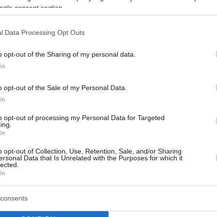
Cleveland Cavaliers'tı.
ogle consent section.
Tyrese Haliburton
l Data Processing Opt Outs
Kaleme Aldı: Yarım Saatte
o opt-out of the Sharing of my personal data.
Değişen 10 Yıllık Plan
In
02/MAR/22 09:12
o opt-out of the Sale of my Personal Data.
Eurohoops Çeviri, bağlı olduğu ve draft
edildiği camiadan sürpriz bir şekilde
In
takaslanan Tyrese Haliburton'ın
to opt-out of processing my Personal Data for Targeted
yaşadıklarını dilimize aktarıyor...
ing.
In
NBA Doğu Konferansı:
o opt-out of Collection, Use, Retention, Sale, and/or Sharing
Kalan Bölümün En Önemli
ersonal Data that Is Unrelated with the Purposes for which it
lected.
15 İsmi
In
21/FEB/22 11:27
consents
NBA Doğu Konferansındaki 15 takımın
en önemli oyuncuları…