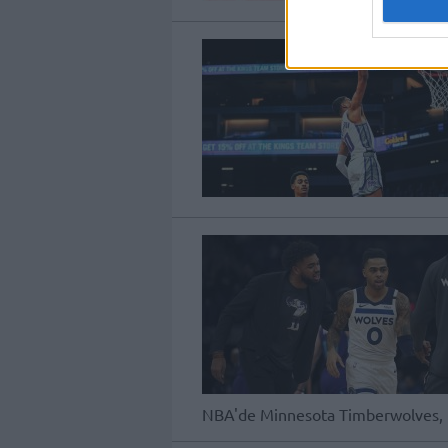
NBA'de Minnesota Timberwolves, I