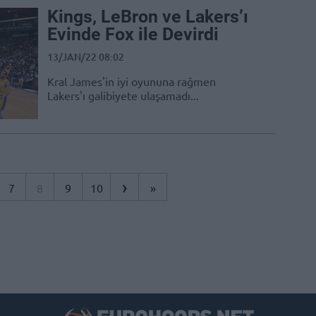
Kings, LeBron ve Lakers’ı
Evinde Fox ile Devirdi
13/JAN/22 08:02
Kral James'in iyi oyununa rağmen
Lakers'ı galibiyete ulaşamadı...
›
7
8
9
10
»