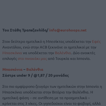
Του Στάθη Τραπεζανλίδη/
info@eurohoops.net
Στον δεύτερο ημιτελικό η Μπεσίκτας υποδέχεται την
Εφές
Αναντόλου, ενώ στην ACB ξεκινάνε οι ημιτελικοί με την
Μπασκόνια
να υποδέχεται την
Βαλένθια
. Δύο ανοικτές
επιλογές
στο πινακάκι μας
από Τουρκία και Ισπανία.
Μπασκόνια
–
Βαλένθια
Σάστρε under 9 / @1,87 / 20 μονάδες
Στο πιο αμφίρροπο ζευγάρι των ημιτελικών στην Ισπανία η
Μπασκόνια υποδέχεται στην Βιτόρια την Βαλένθια. Η
ημιτελική φάση – σε αντίθεση με τα προημιτελικά –
κρίνεται στις 3 νίκες. Οι γηπεδούχοι είναι το φαβορί, αλλά