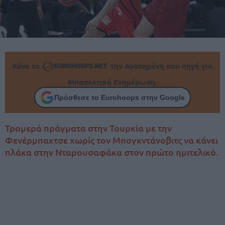
Κάνε το
την Αγαπημένη σου πηγή για
Μπασκετική Ενημέρωση.
Πρόσθεσε το Eurohoops στην Google
Τρομερά πράγματα στην Τουρκία με την
Φενέρμπαχτσε χωρίς τον Μπογκντάνοβιτς να κάνει
πλάκα στην Νταρουσαφάκα στον πρώτο ημιτελικό.