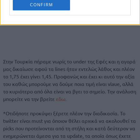
CONFIRM
Στην Τουρκία πήραμε νωρίς το under της Εφές και η αγορά
μας δικαίωσε αφού τα lines ήταν εντελώς λάθος και πλέον
το 1,75 έχει γίνει 1,45. Προφανώς και έχει κι αυτό την αξία
του καθώς μπορούμε να δούμε ποια τιμή είναι vlaue, αλλά
το κυριότερο από όλα είναι να βγει το σημείο. Την ανάλυση
μπορείτε να την βρείτε
εδω.
*Οτιδήποτε προκύψει ξέρετε πλέον την διαδικασία. Το
twitter είναι must για όποιον θέλει αρχικά να ακολουθεί τα
picks που προτείνονται από τη στήλη και κατά δεύτερον να
ενημερώνεται άμεσα για τα update, τα οποία όπως έχετε