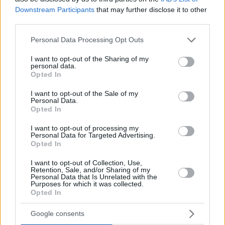
Downstream Participants
that may further disclose it to other
third parties.
Please note that this website/app uses one or more Google
Personal Data Processing Opt Outs
services and may gather and store information including but
not limited to your visit or usage behaviour. You may click to
I want to opt-out of the Sharing of my
personal data.
grant or deny consent to Google and its third-party tags to
Opted In
use your data for below specified purposes in below Google
consent section.
I want to opt-out of the Sale of my
Personal Data.
Opted In
I want to opt-out of processing my
Personal Data for Targeted Advertising.
Opted In
I want to opt-out of Collection, Use,
Retention, Sale, and/or Sharing of my
Personal Data that Is Unrelated with the
Purposes for which it was collected.
Opted In
Google consents