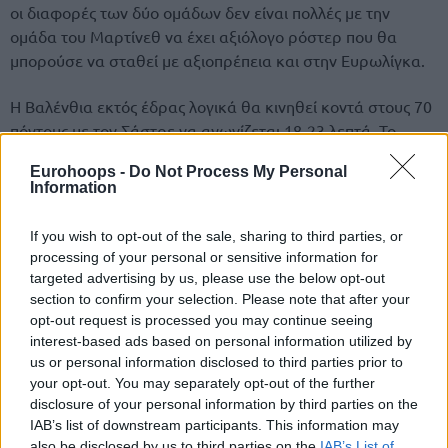
οι διαφορές των δύο ομάδων δεν είναι πολλές με την
ομάδα του Μαρτίνεθ να έχει αξιόλογο ρόστερ που θα
μπορούσε να σταθεί με αξιοπρέπεια και στην Ευρωλίγκα.
Η Βαλένθια εκτός έδρας λογικά θα κινηθεί κοντά στους 70
πόντους με τον Σάστρε να αγωνίζεται 18-23 λεπτά. Το
παιχνίδι του εξαρτάται αρκετά από τους υπόλοιπους, ενώ
Eurohoops -
Do Not Process My Personal
θα πάρει 6-9 σουτ αναλόγως σε τι κατάσταση θα βρεθεί
Information
στον αγώνα. Στα τελευταία παιχνίδια είναι σε καλή
κατάσταση, άλλο Μπασκόνια όμως κι άλλο
Μπαρτσελόνα
.
If you wish to opt-out of the sale, sharing to third parties, or
Η παρουσία του Χανγκά που πέφτει πάνω του είναι στα
processing of your personal or sensitive information for
υπερ μας καθώς ο Ούγγρος είναι από τους καλύτερους
targeted advertising by us, please use the below opt-out
αμυντικούς στην Ευρώπη.
section to confirm your selection. Please note that after your
opt-out request is processed you may continue seeing
interest-based ads based on personal information utilized by
Μπεσίκτας –
Εφές
Αναντόλου
us or personal information disclosed to third parties prior to
Εφές under 82,5 / @1,75 / 25 μονάδες
your opt-out. You may separately opt-out of the further
disclosure of your personal information by third parties on the
IAB’s list of downstream participants. This information may
also be disclosed by us to third parties on the
IAB’s List of