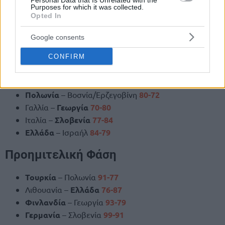
Personal Data that Is Unrelated with the
Purposes for which it was collected.
Opted In
Φάση των “16”
Google consents
Τουρκία
– Σουηδία
85-79
Γερμανία
– Πορτογαλία
85-58
CONFIRM
Λιθουανία
– Λετονία
88-79
Σερβία –
Φινλανδία
86-92
Πολωνία
– Βοσνία/Ερζεγοβίνη
80-72
Γαλλία –
Γεωργία
70-80
Ιταλία –
Σλοβενία
77-84
Ελλάδα
– Ισραήλ
84-79
Προημιτελική Φάση
Τουρκία
– Πολωνία
91-77
Λιθουανία –
Ελλάδα
76-87
Φινλανδία
– Γεωργία
93-79
Γερμανία
– Σλοβενία
99-91