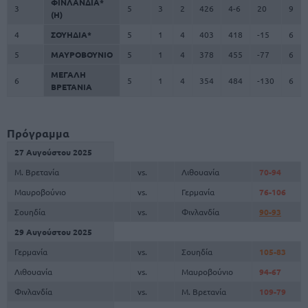
ΦΙΝΛΑΝΔΙΑ*
3
5
3
2
426
4-6
20
9
(H)
4
ΣΟΥΗΔΙΑ*
5
1
4
403
418
-15
6
5
ΜΑΥΡΟΒΟΥΝΙΟ
5
1
4
378
455
-77
6
ΜΕΓΑΛΗ
6
5
1
4
354
484
-130
6
ΒΡΕΤΑΝΙΑ
Πρόγραμμα
27 Αυγούστου 2025
Μ. Βρετανία
vs.
Λιθουανία
70-94
Μαυροβούνιο
vs.
Γερμανία
76-106
Σουηδία
vs.
Φινλανδία
90-93
29 Αυγούστου 2025
Γερμανία
vs.
Σουηδία
105-83
Λιθουανία
vs.
Μαυροβούνιο
94-67
Φινλανδία
vs.
Μ. Βρετανία
109-79