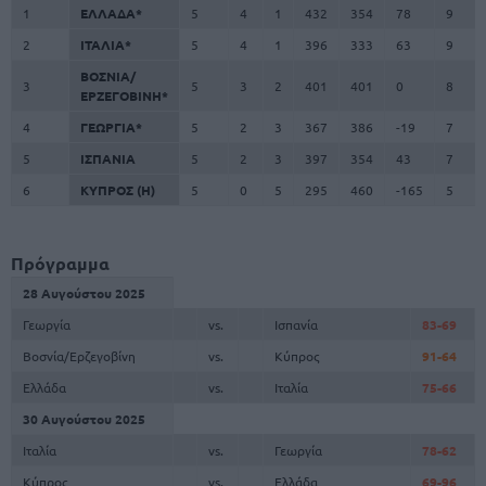
1
ΕΛΛΑΔΑ*
5
4
1
432
354
78
9
2
ΙΤΑΛΙΑ*
5
4
1
396
333
63
9
ΒΟΣΝΙΑ/
3
5
3
2
401
401
0
8
ΕΡΖΕΓΟΒΙΝΗ*
4
ΓΕΩΡΓΙΑ*
5
2
3
367
386
-19
7
5
ΙΣΠΑΝΙΑ
5
2
3
397
354
43
7
6
ΚΥΠΡΟΣ (H)
5
0
5
295
460
-165
5
Πρόγραμμα
28 Αυγούστου 2025
Γεωργία
vs.
Ισπανία
83-69
Βοσνία/Ερζεγοβίνη
vs.
Κύπρος
91-64
Ελλάδα
vs.
Ιταλία
75-66
30 Αυγούστου 2025
Ιταλία
vs.
Γεωργία
78-62
Κύπρος
vs.
Ελλάδα
69-96