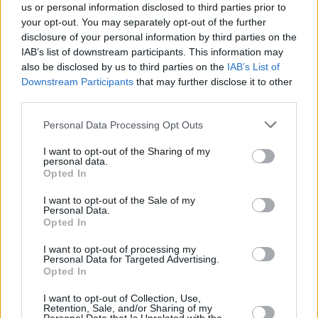
us or personal information disclosed to third parties prior to
Ισλανδία
vs.
Βέλγιο
64-71
your opt-out. You may separately opt-out of the further
Γαλλία
vs.
Σλοβενία
103-95
disclosure of your personal information by third parties on the
IAB’s list of downstream participants. This information may
Πολωνία
vs.
Ισραήλ
66-64
also be disclosed by us to third parties on the
IAB’s List of
31 Αυγούστου 2025
Downstream Participants
that may further disclose it to other
Σλοβενία
vs.
Βέλγιο
86-69
third parties.
Ισραήλ
vs.
Γαλλία
82-69
Please note that this website/app uses one or more Google
Personal Data Processing Opt Outs
Πολωνία
vs.
Ισλανδία
84-75
services and may gather and store information including but
not limited to your visit or usage behaviour. You may click to
I want to opt-out of the Sharing of my
2 Σεπτεμβρίου 2025
personal data.
grant or deny consent to Google and its third-party tags to
Opted In
Βέλγιο
vs.
Ισραήλ
89-92
use your data for below specified purposes in below Google
consent section.
Ισλανδία
vs.
Σλοβενία
79-87
I want to opt-out of the Sale of my
Personal Data.
Γαλλία
vs.
Πολωνία
83-76
Opted In
4 Σεπτεμβρίου 2025
I want to opt-out of processing my
Γαλλία
vs.
Ισλανδία
114-74
Personal Data for Targeted Advertising.
Opted In
Ισραήλ
vs.
Σλοβενία
96-106
I want to opt-out of Collection, Use,
Πολωνία
vs.
Βέλγιο
69-70
Retention, Sale, and/or Sharing of my