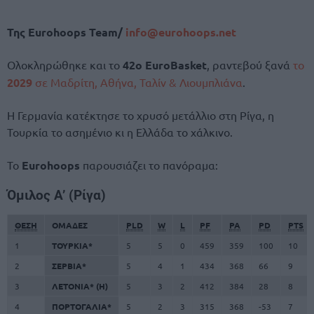
Της Eurohoops Team/
info@eurohoops.net
Ολοκληρώθηκε και το
42ο EuroBasket
, ραντεβού ξανά
το
2029
σε Μαδρίτη, Αθήνα, Ταλίν & Λιουμπλιάνα
.
Η Γερμανία κατέκτησε το χρυσό μετάλλιο στη Ρίγα, η
Τουρκία το ασημένιο κι η Ελλάδα το χάλκινο.
Το
Eurohoops
παρουσιάζει το πανόραμα:
Όμιλος A’ (Ρίγα)
ΘΕΣΗ
ΟΜΑΔΕΣ
PLD
W
L
PF
PA
PD
PTS
1
ΤΟΥΡΚΙΑ*
5
5
0
459
359
100
10
2
ΣΕΡΒΙΑ*
5
4
1
434
368
66
9
3
ΛΕΤΟΝΙΑ* (H)
5
3
2
412
384
28
8
4
ΠΟΡΤΟΓΑΛΙΑ*
5
2
3
315
368
-53
7