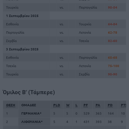
Τουρκία
vs.
Πορτογαλία
95-54
1 Σεπτεμβρίου 2025
Εσθονία
vs.
Τουρκία
64-84
Πορτογαλία
vs.
Λετονία
62-78
Σερβία
vs.
Τσεχία
82-60
3 Σεπτεμβρίου 2025
Εσθονία
vs.
Πορτογαλία
65-68
Τσεχία
vs.
Λετονία
75-100
Τουρκία
vs.
Σερβία
95-90
Όμιλος B’ (Τάμπερε)
ΘΕΣΗ
ΟΜΑΔΕΣ
PLD
W
L
PF
PA
PD
PTS
1
ΓΕΡΜΑΝΙΑ*
5
5
0
529
365
164
10
2
ΛΙΘΟΥΑΝΙΑ*
5
4
1
431
393
38
9