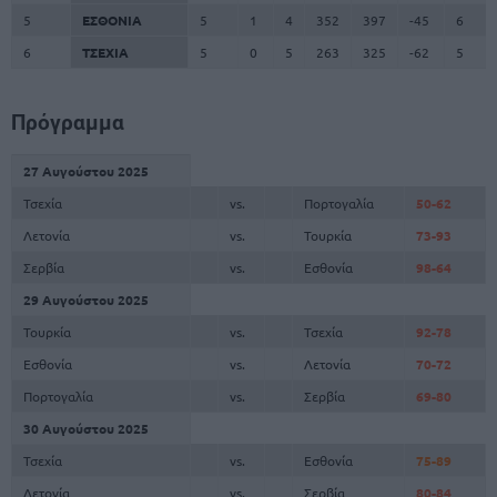
5
ΕΣΘΟΝΙΑ
5
1
4
352
397
-45
6
6
ΤΣΕΧΙΑ
5
0
5
263
325
-62
5
Πρόγραμμα
27 Αυγούστου 2025
Τσεχία
vs.
Πορτογαλία
50-62
Λετονία
vs.
Τουρκία
73-93
Σερβία
vs.
Εσθονία
98-64
29 Αυγούστου 2025
Τουρκία
vs.
Τσεχία
92-78
Εσθονία
vs.
Λετονία
70-72
Πορτογαλία
vs.
Σερβία
69-80
30 Αυγούστου 2025
Τσεχία
vs.
Εσθονία
75-89
Λετονία
vs.
Σερβία
80-84