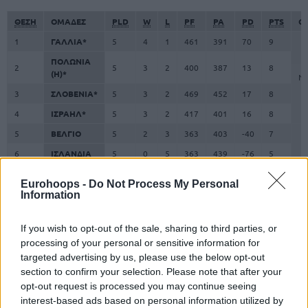
ΘΕΣΗ
ΟΜΑΔΕΣ
PLD
W
L
PF
PA
PD
PTS
Q
1
ΓΑΛΛΙΑ*
5
4
1
461
391
70
9
ΠΟΛΩΝΙΑ
2
5
3
2
400
387
13
8
(H)*
Νο
3
ΣΛΟΒΕΝΙΑ*
5
3
2
469
452
17
8
4
ΙΣΡΑΗΛ*
5
3
2
417
401
16
8
5
ΒΕΛΓΙΟ
5
2
3
363
403
-40
7
6
ΙΣΛΑΝΔΙΑ
5
0
5
363
439
-76
5
Eurohoops -
Do Not Process My Personal
Information
Πρόγραμμα
28 Αυγούστου 2025
If you wish to opt-out of the sale, sharing to third parties, or
Ισραήλ
vs.
Ισλανδία
83-71
processing of your personal or sensitive information for
targeted advertising by us, please use the below opt-out
Βέλγιο
vs.
Γαλλία
64-92
section to confirm your selection. Please note that after your
Σλοβενία
vs.
Πολωνία
95-105
opt-out request is processed you may continue seeing
30 Αυγούστου 2025
interest-based ads based on personal information utilized by